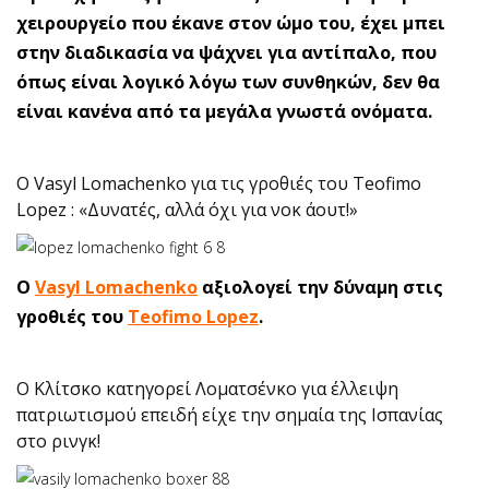
χειρουργείο που έκανε στον ώμο του, έχει μπει
στην διαδικασία να ψάχνει για αντίπαλο, που
όπως είναι λογικό λόγω των συνθηκών, δεν θα
είναι κανένα από τα μεγάλα γνωστά ονόματα.
Ο Vasyl Lomachenko για τις γροθιές του Teofimo
Lopez : «Δυνατές, αλλά όχι για νοκ άουτ!»
O
Vasyl Lomachenko
αξιολογεί την δύναμη στις
γροθιές του
Teofimo Lopez
.
Ο Κλίτσκο κατηγορεί Λοματσένκο για έλλειψη
πατριωτισμού επειδή είχε την σημαία της Ισπανίας
στο ρινγκ!