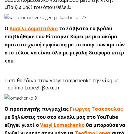
Βασίλι Λοματσένκο για Καμπόσο μετά την νίκη :
«Παίζω μαζί του όπου θέλει!»
Ο
Βασίλι Λοματσένκο
το Σάββατο το βράδυ
επιβλήθηκε του Ρίτσαρντ Κόμεϊ με μια ακόμα
αριστοτεχνική εμφάνιση με τα σκορ των κριτών
στο τέλος να είναι όλα με μεγάλη διαφορά υπέρ
του.
Γιατί θα έδινα στον Vasyl Lomachenko την νίκη με
Teofimo Lopez! (βίντεο)
O προπονητής πυγμαχίας
Γιώργος Τσατσούλας
με δηλώσεις του στο κανάλι μας στο YouTube
εξηγεί γιατί ο
Vasyl Lomachenko
θα μπορούσε να
δωθεί νικητής στην μάχη με
Teofimo Lopez
αυτό