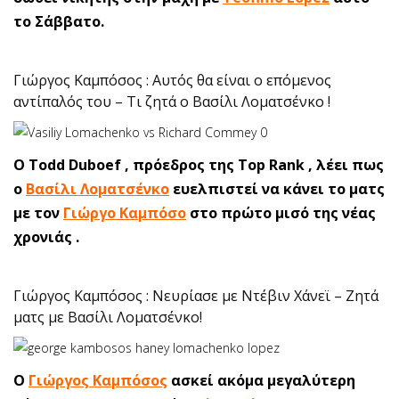
το Σάββατο.
Γιώργος Καμπόσος : Αυτός θα είναι ο επόμενος
αντίπαλός του – Τι ζητά ο Βασίλι Λοματσένκο !
Ο Todd Duboef , πρόεδρος της Top Rank , λέει πως
ο
Βασίλι Λοματσένκο
ευελπιστεί να κάνει το ματς
με τον
Γιώργο Καμπόσο
στο πρώτο μισό της νέας
χρονιάς .
Γιώργος Καμπόσος : Νευρίασε με Ντέβιν Χάνεϊ – Ζητά
ματς με Βασίλι Λοματσένκο!
Ο
Γιώργος Καμπόσος
ασκεί ακόμα μεγαλύτερη