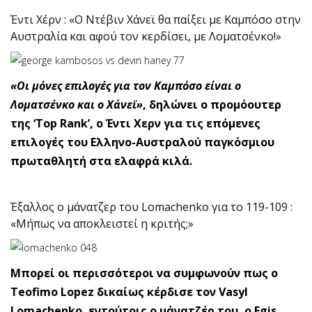
Έντι Χέρν : «Ο Ντέβιν Χάνεϊ θα παίξει με Καμπόσο στην
Αυστραλία και αφού τον κερδίσει, με Λοματσένκο!»
«Οι μόνες επιλογές για τον Καμπόσο είναι ο
Λοματσένκο και ο Χάνεϊ»
, δηλώνει ο προμόουτερ
της ‘Top Rank’, ο Έντι Χερν για τις επόμενες
επιλογές του Ελληνο-Αυστραλού παγκόσμιου
πρωταθλητή στα ελαφρά κιλά.
Έξαλλος ο μάνατζερ του Lomachenko για το 119-109 :
«Μήπως να αποκλειστεί η κριτής;»
Μπορεί οι περισσότεροι να συμφωνούν πως ο
Teofimo Lopez δικαίως κέρδισε τον Vasyl
Lomachenko, εντούτοις ο μάνατζέρ του, ο Egis