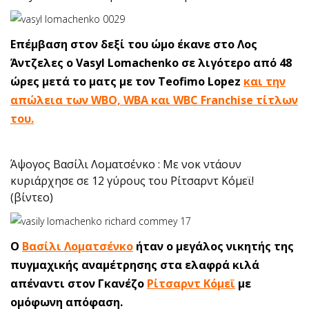
Επέμβαση στον δεξί του ώμο έκανε στο Λος
Άντζελες ο Vasyl Lomachenko σε λιγότερο από 48
ώρες μετά το ματς με τον Teofimo Lopez
και την
απώλεια των WBO, WBA και WBC Franchise τίτλων
του.
Άψογος Βασίλι Λοματσένκο : Με νοκ ντάουν
κυριάρχησε σε 12 γύρους του Ρίτσαρντ Κόμεϊ!
(βίντεο)
Ο
Βασίλι Λοματσένκο
ήταν ο μεγάλος νικητής της
πυγμαχικής αναμέτρησης στα ελαφρά κιλά
απέναντι στον Γκανέζο
Ρίτσαρντ Κόμεϊ
με
ομόφωνη απόφαση.