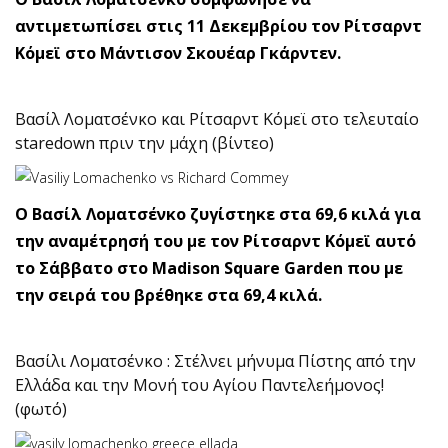
αντιμετωπίσει στις 11 Δεκεμβρίου τον Ρίτσαρντ
Κόμεϊ στο Μάντισον Σκουέαρ Γκάρντεν.
Βασίλ Λοματσένκο και Ρίτσαρντ Κόμεϊ στο τελευταίο
staredown πριν την μάχη (βίντεο)
Ο Βασίλ Λοματσένκο ζυγίστηκε στα 69,6 κιλά για
την αναμέτρησή του με τον Ρίτσαρντ Κόμεϊ αυτό
το Σάββατο στο Madison Square Garden που με
την σειρά του βρέθηκε στα 69,4 κιλά.
Βασίλι Λοματσένκο : Στέλνει μήνυμα Πίστης από την
Ελλάδα και την Μονή του Αγίου Παντελεήμονος!
(φωτό)