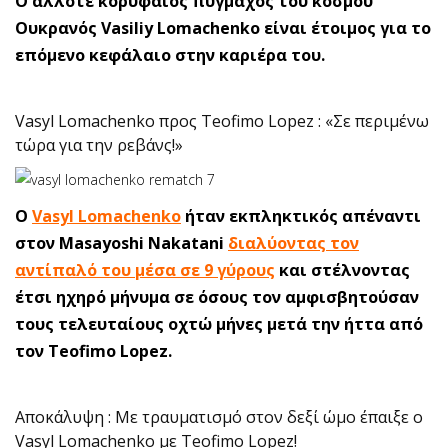
O άλλοτε κορυφαίος πυγμάχος του κόσμου
Ουκρανός Vasiliy Lomachenko είναι έτοιμος για το
επόμενο κεφάλαιο στην καριέρα του.
Vasyl Lomachenko προς Teofimo Lopez : «Σε περιμένω
τώρα για την ρεβάνς!»
Ο
Vasyl Lomachenko
ήταν εκπληκτικός απέναντι
στον Masayoshi Nakatani
διαλύοντας τον
αντίπαλό του μέσα σε 9 γύρους
και στέλνοντας
έτσι ηχηρό μήνυμα σε όσους τον αμφισβητούσαν
τους τελευταίους οχτώ μήνες μετά την ήττα από
τον Teofimo Lopez.
Αποκάλυψη : Με τραυματισμό στον δεξί ώμο έπαιξε ο
Vasyl Lomachenko με Teofimo Lopez!