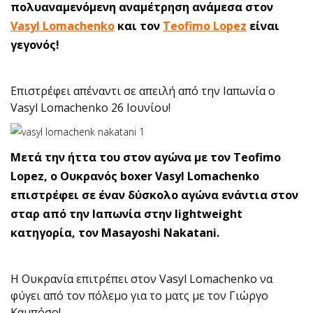
πολυαναμενόμενη αναμέτρηση ανάμεσα στον
Vasyl Lomachenko
και τον
Teofimo Lopez
είναι
γεγονός!
Επιστρέφει απέναντι σε απειλή από την Ιαπωνία ο
Vasyl Lomachenko 26 Ιουνίου!
Μετά την ήττα του στον αγώνα με τον Teofimo
Lopez, ο Ουκρανός boxer Vasyl Lomachenko
επιστρέφει σε έναν δύσκολο αγώνα ενάντια στον
σταρ από την Ιαπωνία στην lightweight
κατηγορία, τον Masayoshi Nakatani.
Η Ουκρανία επιτρέπει στον Vasyl Lomachenko να
φύγει από τον πόλεμο για το ματς με τον Γιώργο
Καμπόσο!