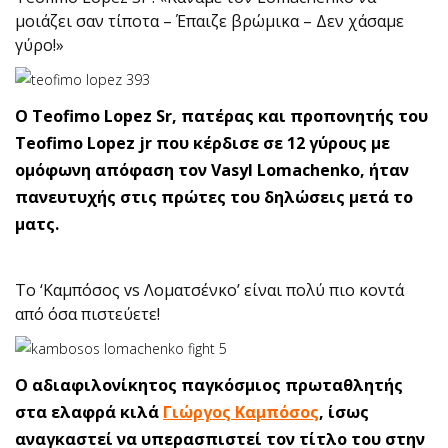
μοιάζει σαν τίποτα – Έπαιζε βρώμικα – Δεν χάσαμε
γύρο!»
Ο Teofimo Lopez Sr, πατέρας και προπονητής του
Teofimo Lopez jr που κέρδισε σε 12 γύρους με
ομόφωνη απόφαση τον Vasyl Lomachenko, ήταν
πανευτυχής στις πρώτες του δηλώσεις μετά το
ματς.
To ‘Καμπόσος vs Λοματσένκο’ είναι πολύ πιο κοντά
από όσα πιστεύετε!
Ο αδιαφιλονίκητος παγκόσμιος πρωταθλητής
στα ελαφρά κιλά
Γιώργος Καμπόσος
, ίσως
αναγκαστεί να υπερασπιστεί τον τίτλο του στην