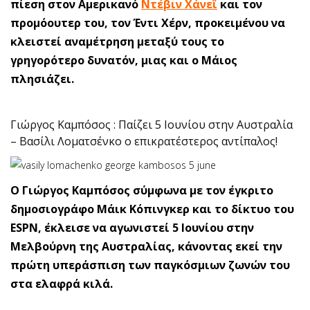
πίεση στον Αμερικανό
Ντέβιν Χάνεϊ
και τον
προμόουτερ του, τον Έντι Χέρν, προκειμένου να
κλειστεί αναμέτρηση μεταξύ τους το
γρηγορότερο δυνατόν, μιας και ο Μάιος
πλησιάζει.
Γιώργος Καμπόσος : Παίζει 5 Ιουνίου στην Αυστραλία
– Βασίλι Λοματσένκο ο επικρατέστερος αντίπαλος!
Ο Γιώργος Καμπόσος σύμφωνα με τον έγκριτο
δημοσιογράφο Μάικ Κόπινγκερ και το δίκτυο του
ESPN, έκλεισε να αγωνιστεί 5 Ιουνίου στην
Μελβούρνη της Αυστραλίας, κάνοντας εκεί την
πρώτη υπεράσπιση των παγκόσμιων ζωνών του
στα ελαφρά κιλά.