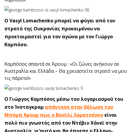
O Vasyl Lomachenko μπορεί να φύγει από τον
στρατό της Ουκρανίας προκειμένου να
προετοιμαστεί για τον αγώνα με τον Γιώργο
Καμπόσο.
Καμπόσος απαντά σε Άρουμ : «Οι ζώνες ανήκουν σε
Αυστραλία και Ελλάδα – Θα χρειαστείτε στρατό να μου
τις πάρετε!»
Ο Γιώργος Καμπόσος μέσω του λογαριασμού του
στο Ίνσταγκραμ
απάντησε στην δήλωση του
Μπόμπ Άρουμ πως ο Βασίλι Λοματσένκο
είναι
πολύ πιο γνωστός από τον Ντέβιν Χάνεϊ στην
Αυστραλία, γι’αυτό και θα έπρεπε ο Ελληνο-