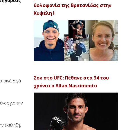
τηγορίας
δολοφονία της Βρετανίδας στην
Κυψέλη !
Σοκ στο UFC: Πέθανε στα 34 του
ι σιγά σιγά
χρόνια ο Allan Nascimento
νος για την
ην εκπληξη.