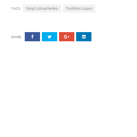
Vasyl Lomachenko
Teofimo Lopez
TAGS:
SHARE: