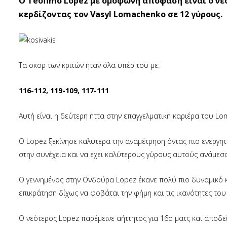
Ο Teofimo Lopez με ομόφωνη απόφαση είναι ο νέ
κερδίζοντας τον Vasyl Lomachenko σε 12 γύρους.
Τα σκορ των κριτών ήταν όλα υπέρ του με:
116-112, 119-109, 117-111
Αυτή είναι η δεύτερη ήττα στην επαγγελματική καριέρα του L
O Lopez ξεκίνησε καλύτερα την αναμέτρηση όντας πιο ενεργητι
στην συνέχεια και να εχει καλύτερους γύρους αυτούς ανάμεσα
Ο γεννημένος στην Ονδούρα Lopez έκανε πολύ πιο δυναμικό κ
επικράτηση δίχως να φοβάται την φήμη και τις ικανότητες το
Ο νεότερος Lopez παρέμεινε αήττητος για 16ο ματς και αποδεί