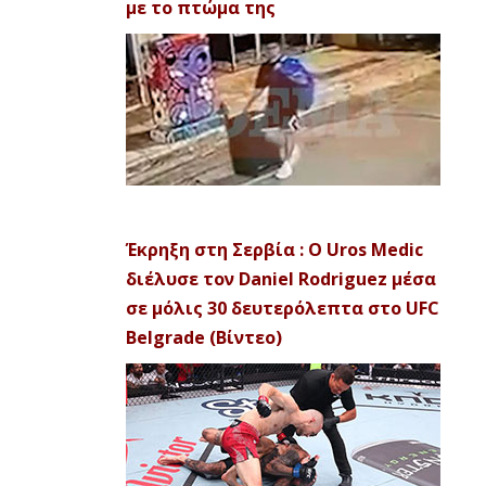
με το πτώμα της
Έκρηξη στη Σερβία : Ο Uros Medic
διέλυσε τον Daniel Rodriguez μέσα
σε μόλις 30 δευτερόλεπτα στο UFC
Belgrade (Βίντεο)