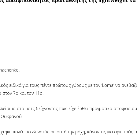
ος αδιαφιλονίκητος πρωταθλητής της lightweight κα
omachenko.
κός ειδικά για τους πέντε πρώτους γύρους με τον ‘Loma’ να ανεβαζε
 στον 7ο και τον 11ο.
λείσιμο στο ματς δείχνοντας πως είχε έρθει πραγματικά αποφασισμέ
υ Ουκρανού.
χτηκε πολύ πιο δυνατός σε αυτή την μάχη, κάνοντας για αρκετούς τ