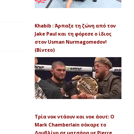
Khabib : Άρπαξε τη ζώνη από τον
Jake Paul και τη φόρεσε ο ίδιος
στον Usman Nurmagomedov!
(Βίντεο)
Τρία νοκ ντάουν και νοκ άουτ: Ο
Mark Chamberlain σόκαρε το
Δουβλίνο σε ματσάρα με Pierce