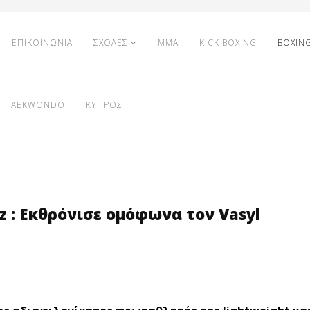
ΕΠΙΚΟΙΝΩΝΙΑ
ΣΧΟΛΕΣ
MMA
KICK BOXING
BOXIN
TAEKWONDO
ΚΥΠΡΟΣ
z : Εκθρόνισε ομόφωνα τον Vasyl