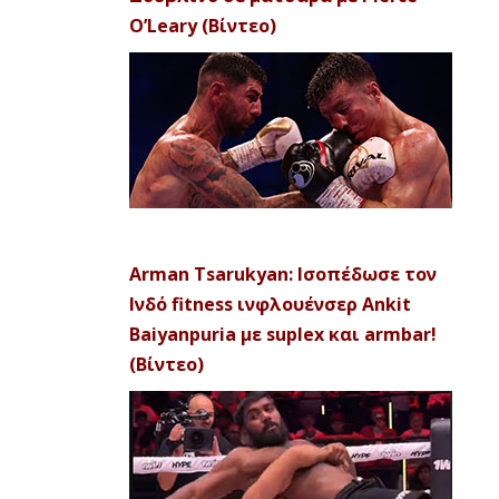
O’Leary (Βίντεο)
Arman Tsarukyan: Ισοπέδωσε τον
Ινδό fitness ινφλουένσερ Ankit
Baiyanpuria με suplex και armbar!
(Βίντεο)