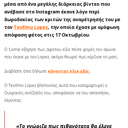
μέσα από ένα μεγάλης διάρκειας βίντεο που
ανέβασε στο Instagram έκανε λόγο περί
δωροδοκίας των κριτών της αναμέτρησής του με
τον
Teofimo Lopez
, την οποία έχασε με ομόφωνη
απόφαση φέτος στις 17 Οκτωβρίου.
Ο ‘Loma’ εξήγησε πως αφότου είδε πέντε φορές τον αγώνα
που έκανε με τον Lopez, ακόμα θεωρεί πως κέρδισε το ματς.
Διαβάστε όσα δήλωσε
κάνοντας κλικ εδώ
:
O Teofimo Lopez βλέποντας αυτά που καταμαρτυρεί ο
Ουκρανός αντίζηλός του, αποφάσισε να του απαντήσει,
λέγοντας:
«Το γνώριζα πως πιθανότατα θα έλεγε