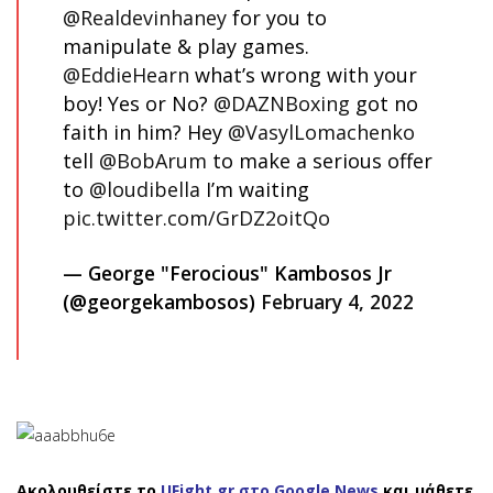
@Realdevinhaney
for you to
manipulate & play games.
@EddieHearn
what’s wrong with your
boy! Yes or No?
@DAZNBoxing
got no
faith in him? Hey
@VasylLomachenko
tell
@BobArum
to make a serious offer
to
@loudibella
I’m waiting
pic.twitter.com/GrDZ2oitQo
— George "Ferocious" Kambosos Jr
(@georgekambosos)
February 4, 2022
Ακολουθείστε το
UFight.gr στο Google News
και μάθετε