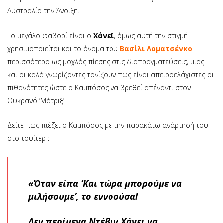
Αυστραλία την Άνοιξη.
Το μεγάλο φαβορί είναι ο
Χάνεϊ
, όμως αυτή την στιγμή
χρησιμοποιείται και το όνομα του
Βασίλι Λοματσένκο
περισσότερο ως μοχλός πίεσης στις διαπραγματεύσεις, μιας
και οι καλά γνωρίζοντες τονίζουν πως είναι απειροελάχιστες οι
πιθανότητες ώστε ο Καμπόσος να βρεθεί απέναντι στον
Ουκρανό ‘Μάτριξ’ .
Δείτε πως πιέζει ο Καμπόσος με την παρακάτω ανάρτησή του
στο τουίτερ :
«Όταν είπα ‘Και τώρα μπορούμε να
μιλήσουμε’, το εννοούσα!
Δεν περίμενα Ντέβιν Χάνει να