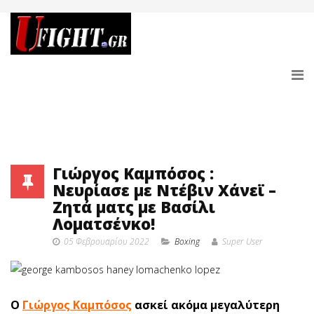
Γιώργος Καμπόσος :
Νευρίασε με Ντέβιν Χάνεϊ –
Ζητά ματς με Βασίλι
Λοματσένκο!
05 Φεβρουαρίου 2022
Boxing
Super User
Ο
Γιώργος Καμπόσος
ασκεί ακόμα μεγαλύτερη