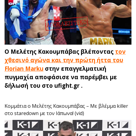
Ο Μελέτης Κακουμπάβας βλέποντας
τον
χθεσινό αγώνα και την πρώτη ήττα του
Florian Mark
u
στην επαγγελματική
πυγμαχία αποφάσισε να παρέμβει με
δήλωσή του στο ufight.gr .
Κομμάτια ο Μελέτης Κακουμπάβας – Με βλέμμα killer
στο staredown με τον Ιάπωνα! (vid)