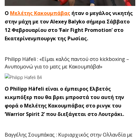
Ο
Μελέτης Κακουμπάβας
ήταν ο μεγάλος νικητής
στην μάχη με τον Alexey Balyko σήμερα Σάββατο
12 Φεβρουαρίου στο ‘Fair Fight Promotion’ στο
Εκατερίνενμπουργκ της Ρωσίας.
Philipp Häfeli : «Είμαι καλός παντού στο kickboxing –
Ανυπομονώ για το ματς με Κακουμπάβα!»
O Philipp Häfeli είναι ο έμπειρος Ελβετός
κικμπόξερ που θα βρει μπροστά του αυτή την
φορά ο Μελέτης Κακουμπάβας στο ρινγκ του
‘Warrior Spirit 2’ που διεξάγεται στο Λουτράκι.
Βαγγέλης Σουμπάκας : Κυριαρχικός στην Ολλανδία με