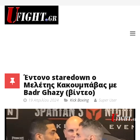
Έντονο staredown ο
Μελέτης Κακουμπάβας με
Badr Ghazy (βίντεο)
19 Απριλίου 2024
Κick Boxing
Super User