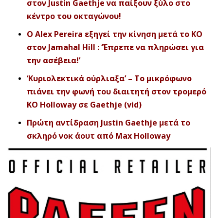
στον Justin Gaethje να παίξουν ξύλο στο
κέντρο του οκταγώνου!
O Alex Pereira εξηγεί την κίνηση μετά το ΚΟ
στον Jamahal Hill : ‘Έπρεπε να πληρώσει για
την ασέβεια!’
‘Κυριολεκτικά ούρλιαξα’ – Το μικρόφωνο
πιάνει την φωνή του διαιτητή στον τρομερό
KO Holloway σε Gaethje (vid)
Πρώτη αντίδραση Justin Gaethje μετά το
σκληρό νοκ άουτ από Max Holloway