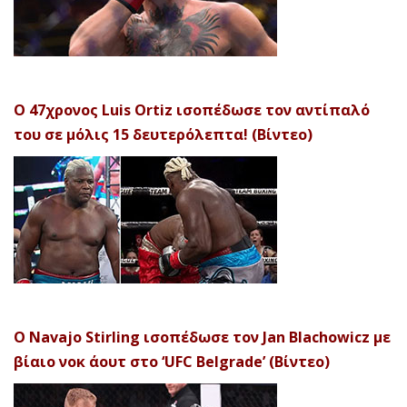
Ο 47χρονος Luis Ortiz ισοπέδωσε τον αντίπαλό
του σε μόλις 15 δευτερόλεπτα! (Βίντεο)
Ο Navajo Stirling ισοπέδωσε τον Jan Blachowicz με
βίαιο νοκ άουτ στο ‘UFC Belgrade’ (Βίντεο)