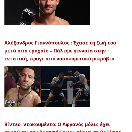
Αλέξανδρος Γιαννόπουλος : Έχασε τη ζωή του
μετά από τροχαίο – Πάλεψε γενναία στην
εντατική, έφυγε από νοσοκομειακό μικρόβιο
Βίντεο- ντοκουμέντο: Ο Αφγανός μόλις έχει