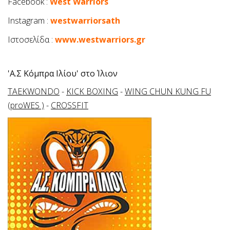
Facebook :
West Warriors
Instagram :
westwarriorsath
Ιστοσελίδα :
www.westwarriors.gr
'Α.Σ Κόμπρα Ιλίου' στο Ίλιον
TAEKWONDO
-
KICK BOXING
-
WING CHUN KUNG FU
(proWES )
-
CROSSFIT