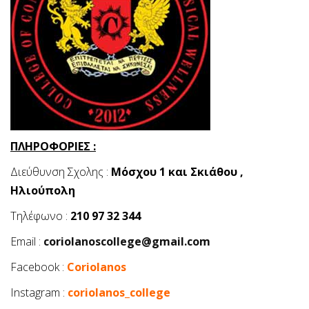
ΠΛΗΡΟΦΟΡΙΕΣ :
Διεύθυνση Σχολης :
Mόσχου 1 και Σκιάθου ,
Ηλιούπολη
Τηλέφωνο :
210 97 32 344
Email :
coriolanoscollege@gmail.com
Facebook :
Coriolanos
Instagram :
coriolanos_college