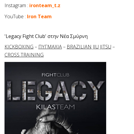
Instagram :
ironteam_t.z
YouTube :
Iron Team
'Legacy Fight Club' στην Νέα Σμύρνη
KICKBOXING
–
ΠΥΓΜΑΧΙΑ
–
BRAZILIAN JIU JITSU
–
CROSS TRAINING