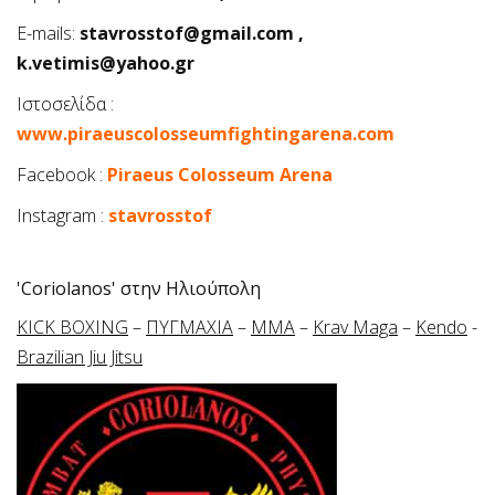
E-mails:
stavrosstof@gmail.com
,
k.vetimis@yahoo.gr
Ιστοσελίδα :
www.piraeuscolosseumfightingarena.com
Facebook :
Piraeus Colosseum Arena
Instagram :
stavrosstof
'Coriolanos' στην Ηλιούπολη
KICK BOXING
–
ΠΥΓΜΑΧΙΑ
–
ΜΜΑ
–
Krav Maga
–
Kendo
-
Brazilian Jiu Jitsu