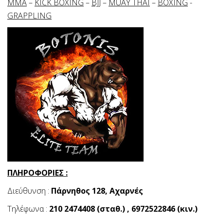
ΜΜΑ
–
KICK BOXING
–
BJJ
–
MUAY THAI
–
BOXING
-
GRAPPLING
ΠΛΗΡΟΦΟΡΙΕΣ :
Διεύθυνση :
Πάρνηθος 128, Αχαρνές
Τηλέφωνα :
210 2474408 (σταθ.) , 6972522846 (κιν.)