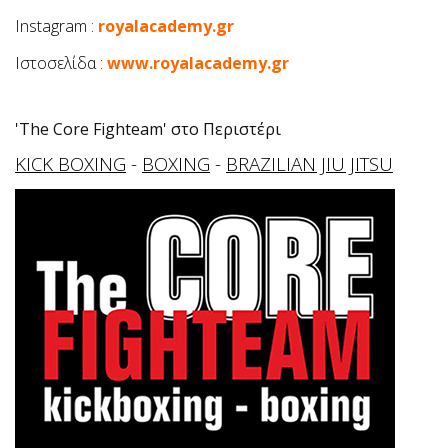
Ιnstagram :
royalacademy.gr
Ιστοσελίδα :
www.royalacademy.gr
'The Core Fighteam' στο Περιστέρι
KICK BOXING
-
BOXING
-
BRAZILIAN JIU JITSU