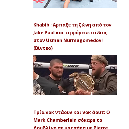
Khabib : Άρπαξε τη ζώνη από τον
Jake Paul και τη φόρεσε ο ίδιος
στον Usman Nurmagomedov!
(Βίντεο)
Τρία νοκ ντάουν και νοκ άουτ: Ο
Mark Chamberlain σόκαρε το
Δουβλίνο σε ματσάρα με Pierce