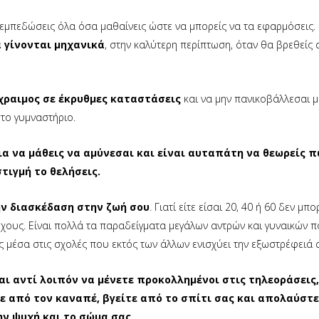
 εμπεδώσεις όλα όσα μαθαίνεις ώστε να μπορείς να τα εφαρμόσεις.
 γίνονται μηχανικά
, στην καλύτερη περίπτωση, όταν θα βρεθείς 
χραιμος σε έκρυθμες καταστάσεις
και να μην πανικοβάλλεσαι μ
το γυμναστήριο.
ια να μάθεις να αμύνεσαι και είναι αυταπάτη να θεωρείς π
τιγμή το θελήσεις.
την διασκέδαση στην ζωή σου
. Γιατί είτε είσαι 20, 40 ή 60 δεν μπο
όχους. Είναι πολλά τα παραδείγματα μεγάλων αντρών και γυναικών 
 μέσα στις σχολές που εκτός των άλλων ενισχύει την εξωστρέφειά 
ι αντί λοιπόν να μένετε προκολλημένοι στις τηλεοράσεις,
ε από τον καναπέ, βγείτε από το σπίτι σας και απολαύστε
ην ψυχή και το σώμα σας.