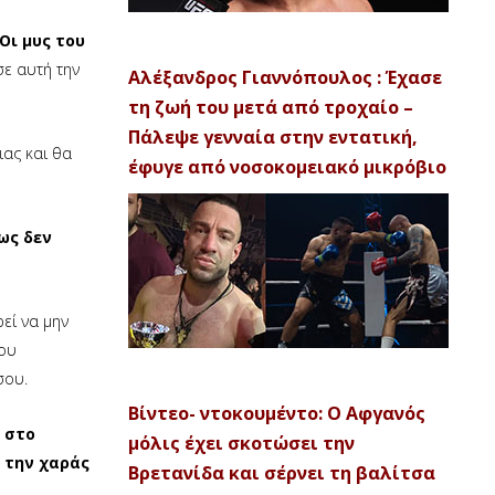
Οι μυς του
σε αυτή την
Αλέξανδρος Γιαννόπουλος : Έχασε
τη ζωή του μετά από τροχαίο –
Πάλεψε γενναία στην εντατική,
ιας και θα
έφυγε από νοσοκομειακό μικρόβιο
ως δεν
ρεί να μην
που
σου.
Βίντεο- ντοκουμέντο: Ο Αφγανός
 στο
μόλις έχει σκοτώσει την
 την χαράς
Βρετανίδα και σέρνει τη βαλίτσα