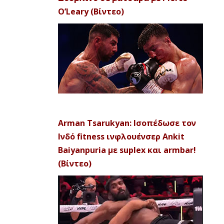
O’Leary (Βίντεο)
Arman Tsarukyan: Ισοπέδωσε τον
Ινδό fitness ινφλουένσερ Ankit
Baiyanpuria με suplex και armbar!
(Βίντεο)