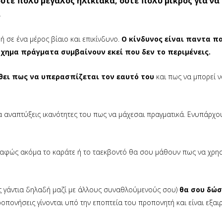
έ ούτε πολύ μεγάλος ηλικιακά, ούτε πολύ μικρός για να
.
ή σε ένα μέρος βίαιο και επικίνδυνο.
Ο κίνδυνος είναι παντα π
σχημα πράγματα συμβαίνουν εκεί που δεν το περιμένεις.
θει πως να υπερασπίζεται τον εαυτό του
και πως να μπορεί ν
α αναπτύξεις ικανότητες του πως να μάχεσαι πραγματικά. Ενυπάρχο
αι σαφώς ακόμα το καράτε ή το ταεκβοντό θα σου μάθουν πως να χρη
ς γάντια δηλαδή μαζί με άλλους συναθλούμενούς σου)
θα σου δώσ
οπονήσεις γίνονται υπό την εποπτεία του προπονητή και είναι εξαι