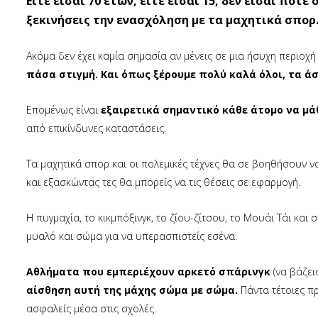
Είτε είσαι 70 ετών, είτε είσαι 15, δεν είσαι ποτ
ξεκινήσεις την ενασχόληση με τα μαχητικά σπορ
Aκόμα δεν έχει καμία σημασία αν μένεις σε μια ήσυχη περιοχή 
πάσα στιγμή. Και όπως ξέρουμε πολύ καλά όλοι, τα ά
Επομένως είναι
εξαιρετικά σημαντικό κάθε άτομο να μά
από επικίνδυνες καταστάσεις.
Τα μαχητικά σπορ και οι πολεμικές τέχνες θα σε βοηθήσουν ν
και εξασκώντας τες θα μπορείς να τις θέσεις σε εφαρμογή.
Η πυγμαχία, το κικμπόξινγκ, το ζίου-ζίτσου, το Μουάι Τάι κ
μυαλό και σώμα για να υπερασπιστείς εσένα.
Αθλήματα που εμπεριέχουν αρκετό σπάρινγκ
(να βάζει
αίσθηση αυτή της μάχης σώμα με σώμα.
Πάντα τέτοιες πρ
ασφαλείς μέσα στις σχολές.