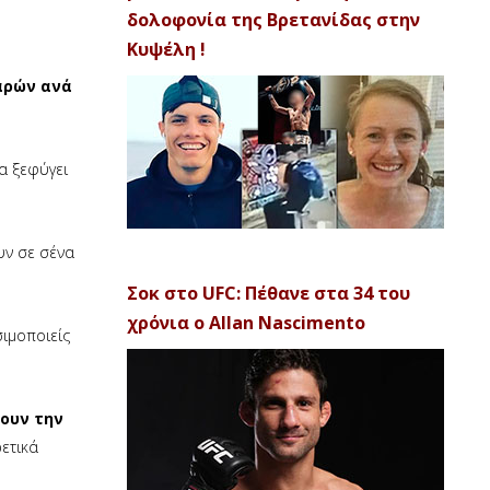
δολοφονία της Βρετανίδας στην
Κυψέλη !
αρών ανά
α ξεφύγει
υν σε σένα
Σοκ στο UFC: Πέθανε στα 34 του
χρόνια ο Allan Nascimento
σιμοποιείς
ουν την
ρετικά