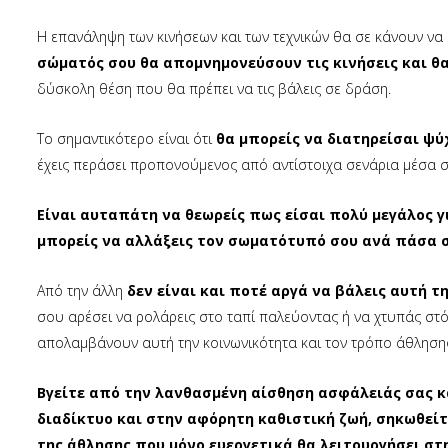
H επανάληψη των κινήσεων και των τεχνικών θα σε κάνουν να
σώματός σου θα απομνημονεύσουν τις κινήσεις και θα
δύσκολη θέση που θα πρέπει να τις βάλεις σε δράση.
Το σημαντικότερο είναι ότι
θα μπορείς να διατηρείσαι ψύ
έχεις περάσει προπονούμενος από αντίστοιχα σενάρια μέσα σ
Είναι αυταπάτη να θεωρείς πως είσαι πολύ μεγάλος γ
μπορείς να αλλάξεις τον σωματότυπό σου ανά πάσα σ
Από την άλλη
δεν είναι και ποτέ αργά να βάλεις αυτή 
σου αρέσει να ρολάρεις στο ταπί παλεύοντας ή να χτυπάς στ
απολαμβάνουν αυτή την κοινωνικότητα και τον τρόπο άθλησης
Βγείτε από την λανθασμένη αίσθηση ασφάλειάς σας κα
διαδίκτυο και στην αφόρητη καθιστική ζωή, σηκωθείτ
της άθλησης που μόνο ευεργετικά θα λειτουργήσει στ