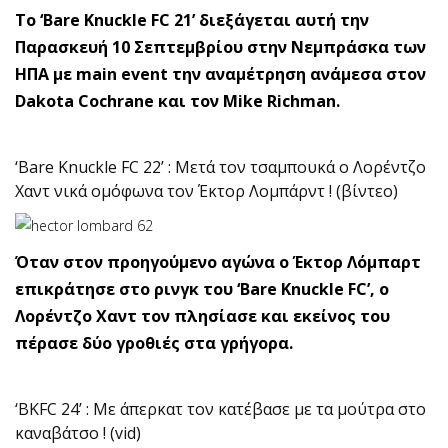
Το ‘Bare Knuckle FC 21’ διεξάγεται αυτή την
Παρασκευή 10 Σεπτεμβρίου στην Νεμπράσκα των
ΗΠΑ με main event την αναμέτρηση ανάμεσα στον
Dakota Cochrane και τον Mike Richman.
‘Bare Knuckle FC 22’ : Μετά τον τσαμπουκά ο Λορέντζο
Χαντ νικά ομόφωνα τον Έκτορ Λομπάρντ ! (βίντεο)
Όταν στον προηγούμενο αγώνα ο Έκτορ Λόμπαρτ
επικράτησε στο ρινγκ του ‘Bare Knuckle FC’, ο
Λορέντζο Χαντ τον πλησίασε και εκείνος του
πέρασε δύο γροθιές στα γρήγορα.
‘BKFC 24’ : Με άπερκατ τον κατέβασε με τα μούτρα στο
καναβάτσο ! (vid)