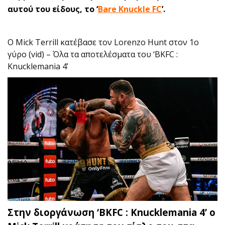
αυτού του είδους, το ‘
Bare Knuckle FC
’.
O Mick Terrill κατέβασε τον Lorenzo Hunt στον 1ο
γύρο (vid) – Όλα τα αποτελέσματα του ‘BKFC :
Knucklemania 4’
Στην διοργάνωση ‘BKFC : Knucklemania 4’ o