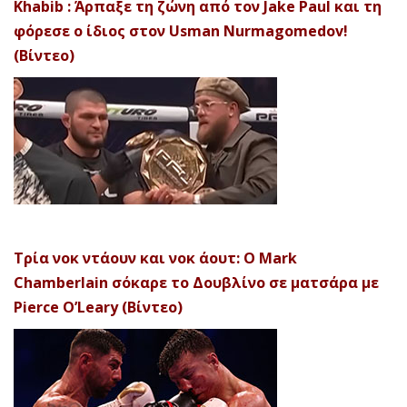
Khabib : Άρπαξε τη ζώνη από τον Jake Paul και τη
φόρεσε ο ίδιος στον Usman Nurmagomedov!
(Βίντεο)
Τρία νοκ ντάουν και νοκ άουτ: Ο Mark
Chamberlain σόκαρε το Δουβλίνο σε ματσάρα με
Pierce O’Leary (Βίντεο)