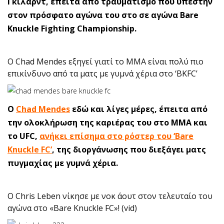
Γκίλαρντ, έπειτα από τραυματισμό που υπέστην
στον πρόσφατο αγώνα του στο σε αγώνα Bare
Knuckle Fighting Championship.
Ο Chad Mendes εξηγεί γιατί τo MMA είναι πολύ πιο
επικίνδυνο από τα ματς με γυμνά χέρια στο ‘BKFC’
Ο
Chad Mendes
εδώ και λίγες μέρες, έπειτα από
την ολοκλήρωση της καριέρας του στο ΜΜΑ και
το UFC,
ανήκει επίσημα στο ρόστερ του ‘Bare
Knuckle FC’
, της διοργάνωσης που διεξάγει ματς
πυγμαχίας με γυμνά χέρια.
Ο Chris Leben νίκησε με νοκ άουτ στον τελευταίο του
αγώνα στο «Bare Knuckle FC»! (vid)