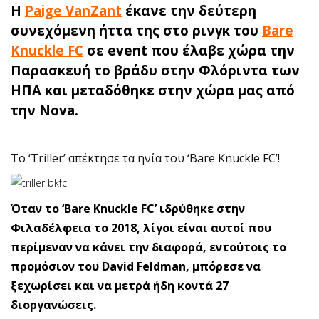
H
Paige VanZant
έκανε την δεύτερη
συνεχόμενη ήττα της στο ρινγκ του
Bare
Knuckle FC
σε event που έλαβε χώρα την
Παρασκευή το βράδυ στην Φλόριντα των
ΗΠΑ και μεταδόθηκε στην χώρα μας από
την Nova.
To ‘Triller’ απέκτησε τα ηνία του ‘Bare Knuckle FC’!
Όταν το ‘Bare Knuckle FC’ ιδρύθηκε στην
Φιλαδέλφεια το 2018, λίγοι είναι αυτοί που
περίμεναν να κάνει την διαφορά, εντούτοις το
προμόσιον του David Feldman, μπόρεσε να
ξεχωρίσει και να μετρά ήδη κοντά 27
διοργανώσεις.