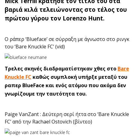
Mick Terrill κράτησε τον τίτλο του στα
βαριά κιλά τελειώνοντας στο τέλος του
πρώτου γύρου τον Lorenzo Hunt.
O ράπερ ‘Blueface’ σε σύρραξη με άγνωστο στο ρινγκ
του ‘Bare Knuckle FC’ (vid)
Τρελες σκηνές διαδραματίστηκαν χθες στο
Bare
Knuckle FC
καθώς συμπλοκή υπήρξε μεταξύ του
ραπερ BlueFace και ενός ατόμου που ακόμα δεν
γνωρίζουμε την ταυτότητα του.
Paige VanZant : Δεύτερη σερί ήττα στο ‘Bare Knuckle
FC’ από την Rachael Ostovich (βίντεο)