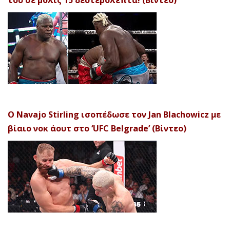
Ο Navajo Stirling ισοπέδωσε τον Jan Blachowicz με
βίαιο νοκ άουτ στο ‘UFC Belgrade’ (Βίντεο)