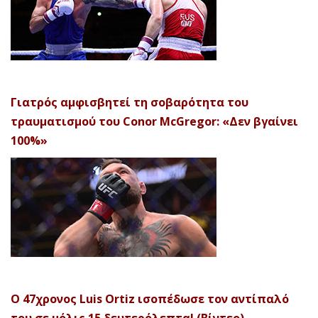
Γιατρός αμφισβητεί τη σοβαρότητα του
τραυματισμού του Conor McGregor: «Δεν βγαίνει
100%»
Ο 47χρονος Luis Ortiz ισοπέδωσε τον αντίπαλό
του σε μόλις 15 δευτερόλεπτα! (Βίντεο)