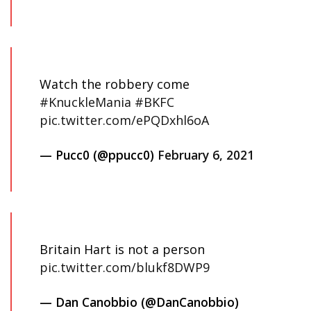
Watch the robbery come
#KnuckleMania
#BKFC
pic.twitter.com/ePQDxhl6oA
— Pucc0 (@ppucc0)
February 6, 2021
Britain Hart is not a person
pic.twitter.com/blukf8DWP9
— Dan Canobbio (@DanCanobbio)