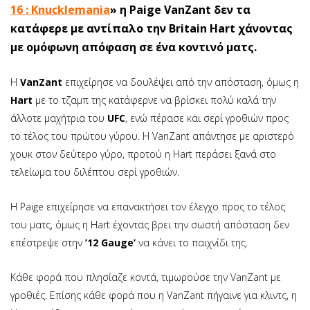
16 : Knucklemania
» η Paige VanZant δεν τα
κατάφερε με αντίπαλο την Britain Hart χάνοντας
με ομόφωνη απόφαση σε ένα κοντινό ματς.
Η
VanZant
επιχείρησε να δουλέψει από την απόσταση, όμως η
Hart
με το τζαμπ της κατάφερνε να βρίσκει πολύ καλά την
άλλοτε μαχήτρια του
UFC
, ενώ πέρασε και σερί γροθιών προς
το τέλος του πρώτου γύρου. Η VanZant απάντησε με αριστερό
χουκ στον δεύτερο γύρο, προτού η Hart περάσει ξανά στο
τελείωμα του διλέπτου σερί γροθιών.
Η Paige επιχείρησε να επανακτήσει τον έλεγχο προς το τέλος
του ματς, όμως η Hart έχοντας βρει την σωστή απόσταση δεν
επέστρεψε στην
’12 Gauge’
να κάνει το παιχνίδι της.
Κάθε φορά που πλησίαζε κοντά, τιμωρούσε την VanZant με
γροθιές. Επίσης κάθε φορά που η VanZant πήγαινε για κλιντς, η