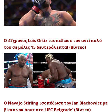
Ο 47χρονος Luis Ortiz ισοπέδωσε τον αντίπαλό
του σε μόλις 15 δευτερόλεπτα! (Βίντεο)
Ο Navajo Stirling ισοπέδωσε τον Jan Blachowicz με
βίαιο νοκ άουτ στο ‘UFC Belgrade’ (Βίντεο)