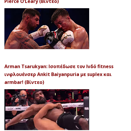
Pierce O’Leary (Βίντεο)
Arman Tsarukyan: Ισοπέδωσε τον Ινδό fitness
ινφλουένσερ Ankit Baiyanpuria με suplex και
armbar! (Βίντεο)