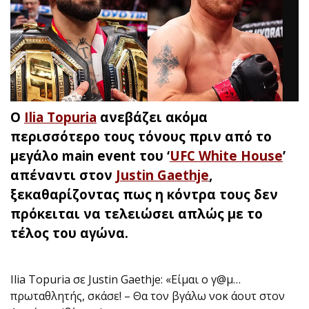
Ο
Ilia Topuria
ανεβάζει ακόμα
περισσότερο τους τόνους πριν από το
μεγάλο main event του ‘
UFC White House
’
απέναντι στον
Justin Gaethje
,
ξεκαθαρίζοντας πως η κόντρα τους δεν
πρόκειται να τελειώσει απλώς με το
τέλος του αγώνα.
Ilia Topuria σε Justin Gaethje: «Είμαι ο γ@μ…
πρωταθλητής, σκάσε! – Θα τον βγάλω νοκ άουτ στον