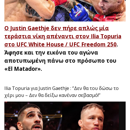
Ο Justin Gaethje δεν πήρε απλώς μία
τεράστια νίκη απέναντι στον Ilia Topuria
στο UFC White House / UFC Freedom 250
.
Άφησε και την εικόνα του αγώνα
αποτυπωμένη πάνω στο πρόσωπο του
«El Matador».
Ilia Topuria για Justin Gaethje : ‘’Δεν θα του δώσω το
χέρι μου – Δεν θα δείξω κανέναν σεβασμό!’’