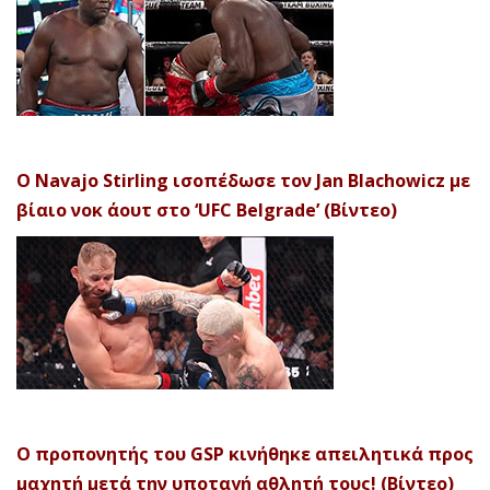
Ο Navajo Stirling ισοπέδωσε τον Jan Blachowicz με
βίαιο νοκ άουτ στο ‘UFC Belgrade’ (Βίντεο)
Ο προπονητής του GSP κινήθηκε απειλητικά προς
μαχητή μετά την υποταγή αθλητή τους! (Βίντεο)