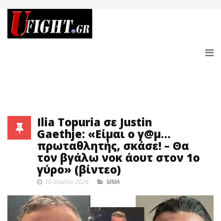
Ilia Topuria σε Justin
Gaethje: «Είμαι ο γ@μ…
πρωταθλητής, σκάσε! – Θα
τον βγάλω νοκ άουτ στον 1ο
γύρο» (βίντεο)
10 Ιουνίου 2026
MMA