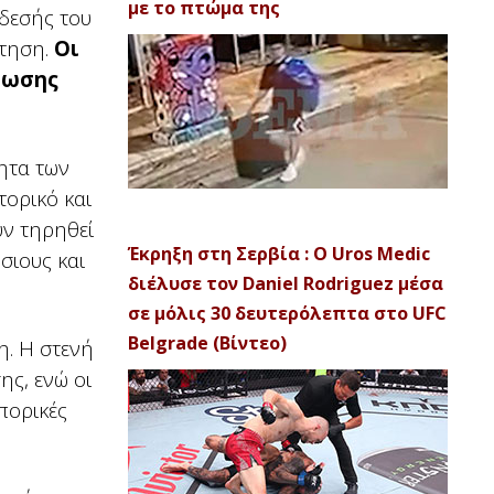
με το πτώμα της
νδεσής του
ήτηση.
Οι
νωσης
ητα των
τορικό και
υν τηρηθεί
Έκρηξη στη Σερβία : Ο Uros Medic
σιους και
διέλυσε τον Daniel Rodriguez μέσα
σε μόλις 30 δευτερόλεπτα στο UFC
Belgrade (Βίντεο)
η. Η στενή
ης, ενώ οι
πορικές