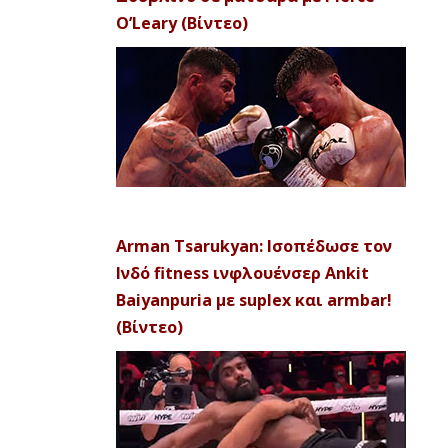
O’Leary (Βίντεο)
Arman Tsarukyan: Ισοπέδωσε τον
Ινδό fitness ινφλουένσερ Ankit
Baiyanpuria με suplex και armbar!
(Βίντεο)