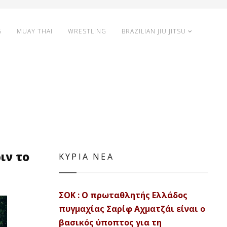
G
MUAY THAI
WRESTLING
BRAZILIAN JIU JITSU
ιν το
ΚΥΡΙΑ ΝΕΑ
ΣΟΚ : Ο πρωταθλητής Ελλάδος
πυγμαχίας Σαρίφ Αχματζάι είναι ο
βασικός ύποπτος για τη