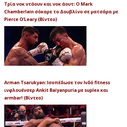
Τρία νοκ ντάουν και νοκ άουτ: Ο Mark
Chamberlain σόκαρε το Δουβλίνο σε ματσάρα με
Pierce O’Leary (Βίντεο)
Arman Tsarukyan: Ισοπέδωσε τον Ινδό fitness
ινφλουένσερ Ankit Baiyanpuria με suplex και
armbar! (Βίντεο)