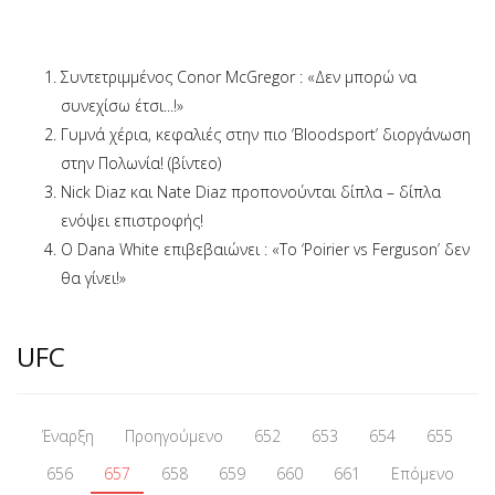
Συντετριμμένος Conor McGregor : «Δεν μπορώ να
συνεχίσω έτσι...!»
Γυμνά χέρια, κεφαλιές στην πιο ‘Bloodsport’ διοργάνωση
στην Πολωνία! (βίντεο)
Nick Diaz και Nate Diaz προπονούνται δίπλα – δίπλα
ενόψει επιστροφής!
Ο Dana White επιβεβαιώνει : «Το ‘Poirier vs Ferguson’ δεν
θα γίνει!»
UFC
Έναρξη
Προηγούμενο
652
653
654
655
656
657
658
659
660
661
Επόμενο