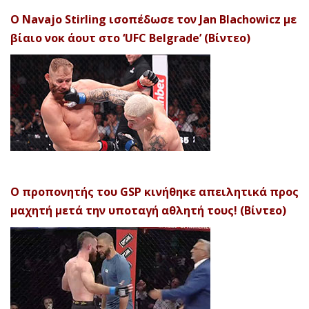
Ο Navajo Stirling ισοπέδωσε τον Jan Blachowicz με
βίαιο νοκ άουτ στο ‘UFC Belgrade’ (Βίντεο)
Ο προπονητής του GSP κινήθηκε απειλητικά προς
μαχητή μετά την υποταγή αθλητή τους! (Βίντεο)