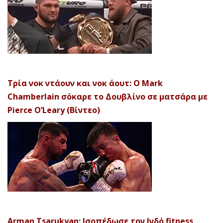
Τρία νοκ ντάουν και νοκ άουτ: Ο Mark
Chamberlain σόκαρε το Δουβλίνο σε ματσάρα με
Pierce O’Leary (Βίντεο)
Arman Tsarukyan: Ισοπέδωσε τον Ινδό fitness