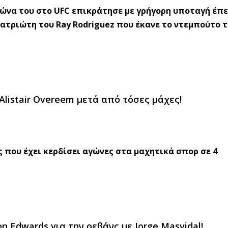
αγώνα του στο UFC επικράτησε με γρήγορη υποταγή έπ
πατριώτη του Ray Rodriguez που έκανε το ντεμπούτο 
listair Overeem μετά από τόσες μάχες!
ς που έχει κερδίσει αγώνες στα μαχητικά σπορ σε 4
n Edwards για την ρεβάνς με Jorge Masvidal!