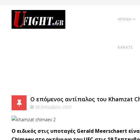
ΑΡΧΙΚΗ
KARATE
Ο επόμενος αντίπαλος του Khamzat Ch
08 Σεπτεμβρίου 2020
Ο ειδικός στις υποταγές Gerald Meerschaert εί
Chimaev στο οκτάγωνο του UFC στις 19 Σεπτεμβρί