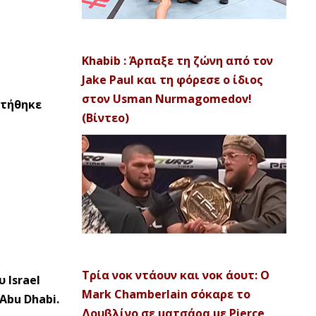
Khabib : Άρπαξε τη ζώνη από τον
Jake Paul και τη φόρεσε ο ίδιος
στον Usman Nurmagomedov!
ωτήθηκε
(Βίντεο)
Τρία νοκ ντάουν και νοκ άουτ: Ο
 Israel
Mark Chamberlain σόκαρε το
Abu Dhabi.
Δουβλίνο σε ματσάρα με Pierce