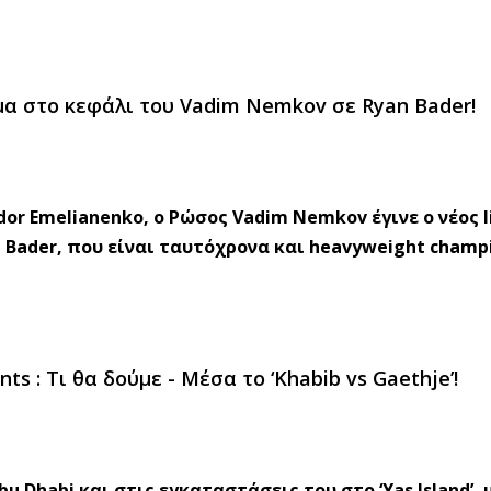
α στο κεφάλι του Vadim Nemkov σε Ryan Bader!
edor Emelianenko, ο Ρώσος Vadim Nemkov έγινε ο νέος l
Bader, που είναι ταυτόχρονα και heavyweight champi
nts : Tι θα δούμε - Μέσα το ‘Khabib vs Gaethje’!
 Dhabi και στις εγκαταστάσεις του στο ‘Yas Island’, 