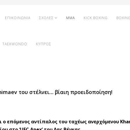
ΕΠΙΚΟΙΝΩΝΙΑ
ΣΧΟΛΕΣ
MMA
KICK BOXING
BOXIN
TAEKWONDO
ΚΥΠΡΟΣ
imaev του στέλνει… βίαιη προειδοποίηση!
ναι ο επόμενος αντίπαλος του ταχέως ανερχόμενου Kh
ου στο ‘UFC Apex’ του Λας Βέγκας.