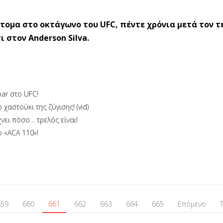
ντομα στο οκτάγωνο του UFC, πέντε χρόνια μετά τον 
 στον Anderson Silva.
nar στο UFC!
χαστούκι της ζύγισης! (vid)
νει πόσο… τρελός είναι!
ο «ACA 110»!
659
660
661
662
663
664
665
Επόμενο