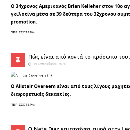
O 34χρονος Αμερικανός Brian Kelleher στον 10ο 
γκιλοτίνα μέσα σε 39 δεύτερα του 32χρονου συμ
promotion.
ΠΕΡΙΣΣΌΤΕΡΑ
Πώς είναι από κοντά το πρόσωπο του A
08 Σεπτεμβρίου 2020
O Alistair Overeem είναι από τους λίγους μαχητέ
διαφορετικές δεκαετίες.
ΠΕΡΙΣΣΌΤΕΡΑ
O Nate Diaz επιστρέφει πυρά στον Leo