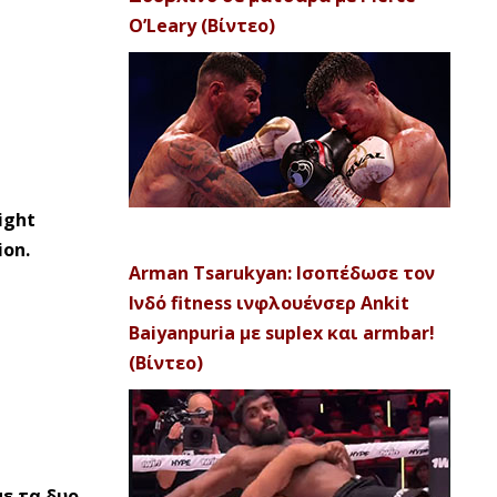
O’Leary (Βίντεο)
ight
on.
Arman Tsarukyan: Ισοπέδωσε τον
Ινδό fitness ινφλουένσερ Ankit
Baiyanpuria με suplex και armbar!
(Βίντεο)
με τα δυο