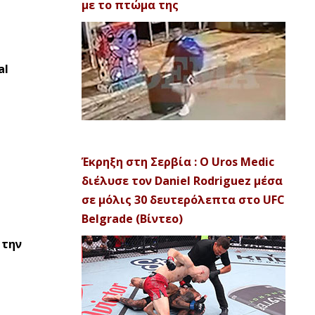
με το πτώμα της
al
Έκρηξη στη Σερβία : Ο Uros Medic
διέλυσε τον Daniel Rodriguez μέσα
σε μόλις 30 δευτερόλεπτα στο UFC
Belgrade (Βίντεο)
 την