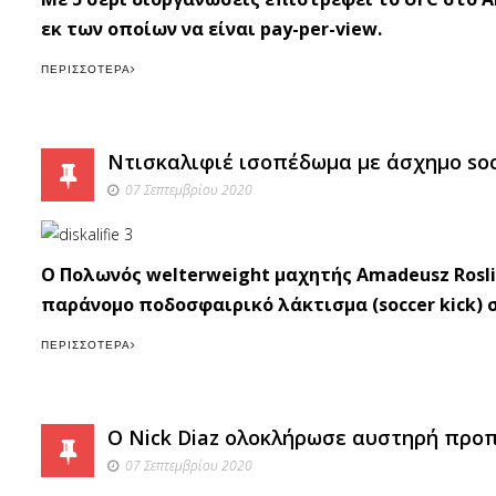
εκ των οποίων να είναι pay-per-view.
ΠΕΡΙΣΣΌΤΕΡΑ
Ντισκαλιφιέ ισοπέδωμα με άσχημο socce
07 Σεπτεμβρίου 2020
O Πολωνός welterweight μαχητής Amadeusz Rosli
παράνομο ποδοσφαιρικό λάκτισμα (soccer kick) 
ΠΕΡΙΣΣΌΤΕΡΑ
O Nick Diaz ολοκλήρωσε αυστηρή προπό
07 Σεπτεμβρίου 2020