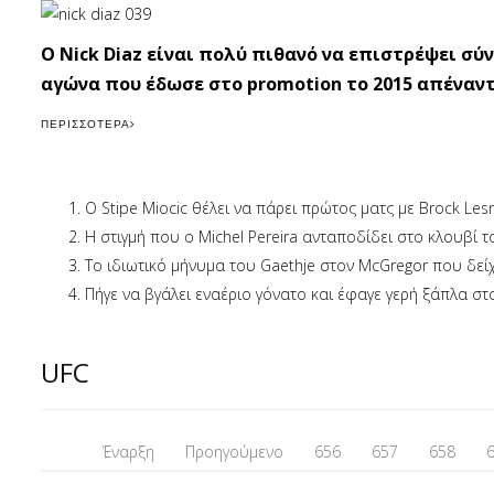
Ο Nick Diaz είναι πολύ πιθανό να επιστρέψει σύ
αγώνα που έδωσε στο promotion το 2015 απέναντι
ΠΕΡΙΣΣΌΤΕΡΑ
Ο Stipe Miocic θέλει να πάρει πρώτος ματς με Brock Les
Η στιγμή που ο Michel Pereira ανταποδίδει στο κλουβί το 
To ιδιωτικό μήνυμα του Gaethje στον McGregor που δείχ
Πήγε να βγάλει εναέριο γόνατο και έφαγε γερή ξάπλα στ
UFC
Έναρξη
Προηγούμενο
656
657
658