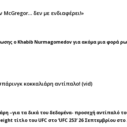
ν McGregor… δεν με ενδιαφέρει!»
έρωσης ο Khabib Nurmagomedov για ακόμα μια φορά ρ
σπάρινγκ κοκκαλιάρη αντίπαλο! (vid)
άρη –για τα δικά του δεδομένα- προσεχή αντίπαλό του
ight τίτλο του UFC στο ‘UFC 253’ 26 Σεπτεμβρίου στο 