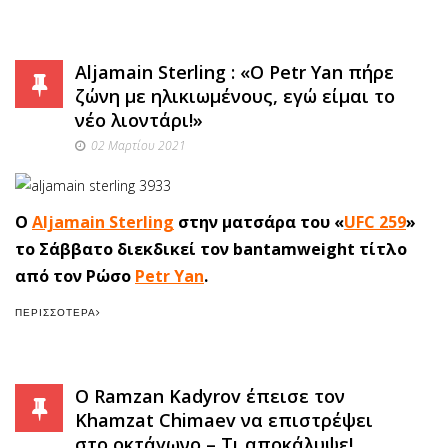
Aljamain Sterling : «Ο Petr Yan πήρε
ζώνη με ηλικιωμένους, εγώ είμαι το
νέο λιοντάρι!»
02 Μαρτίου 2021
Ο
Aljamain Sterling
στην ματσάρα του «
UFC 259
»
το Σάββατο διεκδικεί τον bantamweight τίτλο
από τον Ρώσο
Petr Yan
.
ΠΕΡΙΣΣΌΤΕΡΑ
O Ramzan Kadyrov έπεισε τον
Khamzat Chimaev να επιστρέψει
στο οκτάγωνο – Τι αποκάλυψε!