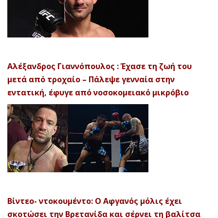
Αλέξανδρος Γιαννόπουλος : Έχασε τη ζωή του
μετά από τροχαίο – Πάλεψε γενναία στην
εντατική, έφυγε από νοσοκομειακό μικρόβιο
Βίντεο- ντοκουμέντο: Ο Αφγανός μόλις έχει
σκοτώσει την Βρετανίδα και σέρνει τη βαλίτσα