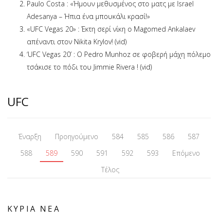
Paulo Costa : «Ήμουν μεθυσμένος στο ματς με Israel
Adesanya – Ήπια ένα μπουκάλι κρασί!»
«UFC Vegas 20» : Έκτη σερί νίκη ο Magomed Ankalaev
απέναντι στον Nikita Krylov! (vid)
‘UFC Vegas 20’ : O Pedro Munhoz σε φοβερή μάχη πόλεμο
τσάκισε το πόδι του Jimmie Rivera ! (vid)
UFC
Έναρξη
Προηγούμενο
584
585
586
587
588
589
590
591
592
593
Επόμενο
Τέλος
ΚΥΡΙΑ ΝΕΑ