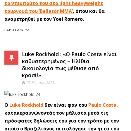
το ντεμπούτο του στο light heavyweight
τουρνουά του ‘Bellator MMA’
, όπου και θα
αναμετρηθεί με τον Yoel Romero.
ΠΕΡΙΣΣΌΤΕΡΑ
Luke Rockhold : «Ο Paulo Costa είναι
καθυστερημένος – Ηλίθια
δικαιολογία πως μέθυσε από
κρασί!»
03 Μαρτίου 2021
O
Luke Rockhold
δεν είναι φαν του
Paulo Costa
,
κατακεραυνώνοντάς τον μάλιστα μετά τις
πρόσφατες δηλώσεις του για τον τρόπο με τον
οποίο ο Βραζιλιάνος αιτιολόγησε την ήττα του