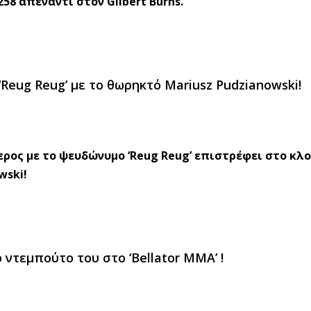
8 απέναντι στον Gilbert Burns.
Reug Reug’ με το θωρηκτό Mariusz Pudzianowski!
ρος με το ψευδώνυμο ‘Reug Reug’ επιστρέφει στο κλ
wski!
 ντεμπούτο του στο ‘Bellator MMA’ !