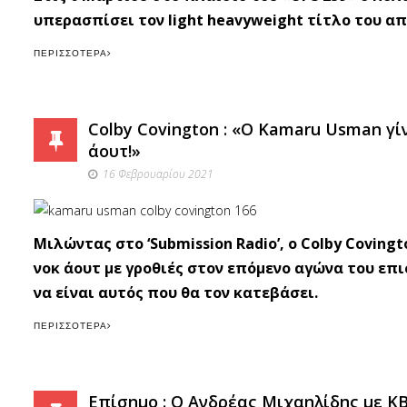
υπερασπίσει τον light heavyweight τίτλο του α
ΠΕΡΙΣΣΌΤΕΡΑ
Colby Covington : «Ο Kamaru Usman γί
άουτ!»
16 Φεβρουαρίου 2021
Μιλώντας στο ‘Submission Radio’, o Colby Covin
νοκ άουτ με γροθιές στον επόμενο αγώνα του επι
να είναι αυτός που θα τον κατεβάσει.
ΠΕΡΙΣΣΌΤΕΡΑ
Επίσημο : Ο Ανδρέας Μιχαηλίδης με KB