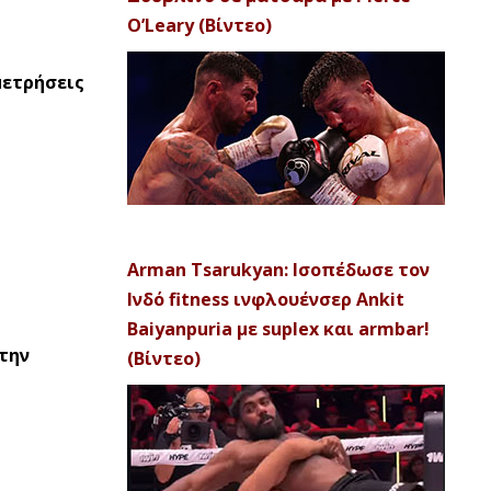
O’Leary (Βίντεο)
μετρήσεις
Arman Tsarukyan: Ισοπέδωσε τον
Ινδό fitness ινφλουένσερ Ankit
Baiyanpuria με suplex και armbar!
την
(Βίντεο)