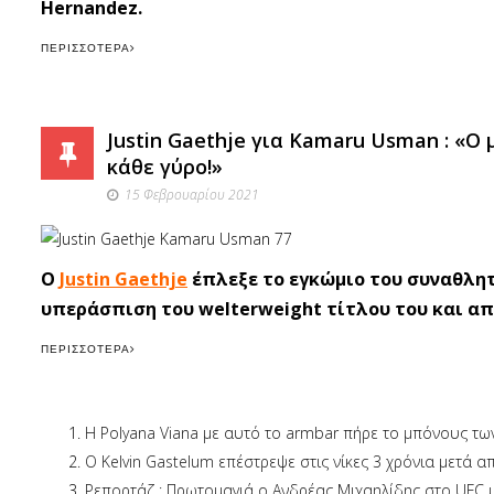
Hernandez.
ΠΕΡΙΣΣΌΤΕΡΑ
Justin Gaethje για Kamaru Usman : «Ο
κάθε γύρο!»
15 Φεβρουαρίου 2021
Ο
Justin Gaethje
έπλεξε το εγκώμιο του συναθλητή
υπεράσπιση του welterweight τίτλου του και απέ
ΠΕΡΙΣΣΌΤΕΡΑ
Η Polyana Viana με αυτό το armbar πήρε το μπόνους των 
Ο Kelvin Gastelum επέστρεψε στις νίκες 3 χρόνια μετά απ
Ρεπορτάζ : Πρωτομαγιά o Ανδρέας Μιχαηλίδης στο UFC με