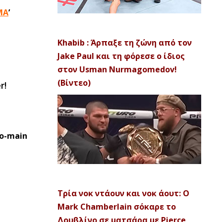
MA
’
Khabib : Άρπαξε τη ζώνη από τον
Jake Paul και τη φόρεσε ο ίδιος
στον Usman Nurmagomedov!
(Βίντεο)
r!
co-main
Τρία νοκ ντάουν και νοκ άουτ: Ο
Mark Chamberlain σόκαρε το
Δουβλίνο σε ματσάρα με Pierce