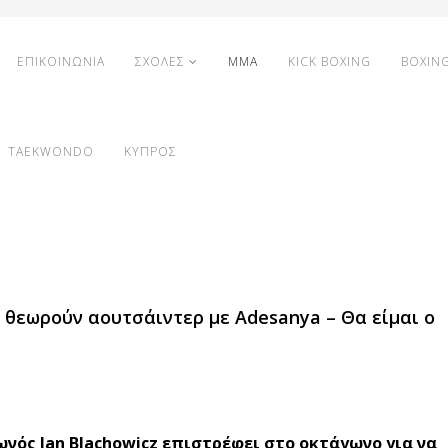
ΕΠΙΚΟΙΝΩΝΙΑ
ΣΧΟΛΕΣ
MMA
KICK BOXING
BOXIN
TAEKWONDO
ΚΥΠΡΟΣ
με θεωρούν αουτσάιντερ με Adesanya – Θα είμαι ο
ωνός Jan Blachowicz επιστρέφει στο οκτάγωνο για να