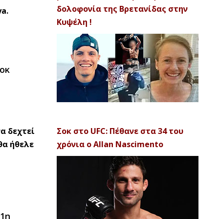
δολοφονία της Βρετανίδας στην
a.
Κυψέλη !
νοκ
να δεχτεί
Σοκ στο UFC: Πέθανε στα 34 του
θα ήθελε
χρόνια ο Allan Nascimento
 1η