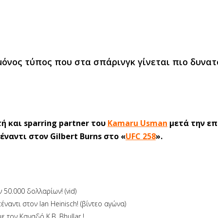
 μόνος τύπος που στα σπάρινγκ γίνεται πιο δυνατ
 και sparring partner του
Kamaru Usman
μετά την επ
ναντι στον Gilbert Burns στο «
UFC 258
».
50.000 δολλαρίων! (vid)
έναντι στον Ian Heinisch! (βίντεο αγώνα)
 τον Καναδό K.B. Bhullar !