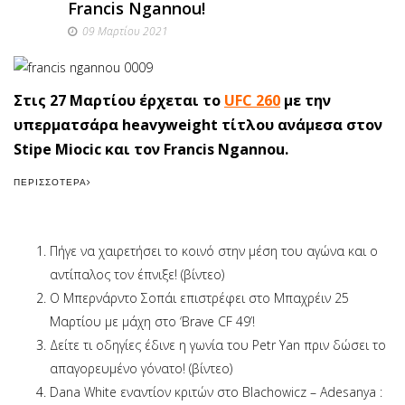
Francis Ngannou!
09 Μαρτίου 2021
Στις 27 Μαρτίου έρχεται το
UFC 260
με την
υπερματσάρα heavyweight τίτλου ανάμεσα στον
Stipe Miocic και τον Francis Ngannou.
ΠΕΡΙΣΣΌΤΕΡΑ
Πήγε να χαιρετήσει το κοινό στην μέση του αγώνα και ο
αντίπαλος τον έπνιξε! (βίντεο)
Ο Μπερνάρντο Σοπάι επιστρέφει στο Μπαχρέιν 25
Μαρτίου με μάχη στο ‘Brave CF 49’!
Δείτε τι οδηγίες έδινε η γωνία του Petr Yan πριν δώσει το
απαγορευμένο γόνατο! (βίντεο)
Dana White εναντίον κριτών στο Blachowicz – Adesanya :