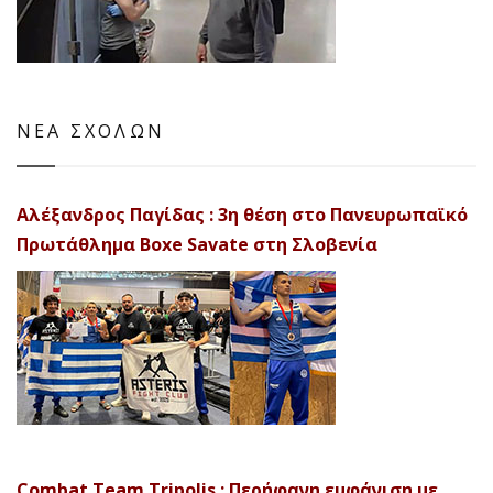
ΝΕΑ ΣΧΟΛΩΝ
Αλέξανδρος Παγίδας : 3η θέση στο Πανευρωπαϊκό
Πρωτάθλημα Boxe Savate στη Σλοβενία
Combat Team Tripolis : Περήφανη εμφάνιση με