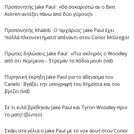
Προπονητής Jake Paul : «Θα σοκαριστώ αν ο Ben
Askren αντέξει πάνω από δύο γύρους!»
Προπονητής Khabib : Ο ‘αρχάριος’ Jake Paul έχει
‘πολλά πλεονεκτήματα’ απέναντι στον Conor McGregor
Πρώτες δηλώσεις Jake Paul : «Πιο σκληρός o Woodley
από ότι περίμενα – Έτρεμαν τα πόδια μου!» (vid)
Πυρηνική έκρηξη Jake Paul για το άδειασμα του
Canelo : Βγάζει την υπογραφή του δημόσια και τον
βρίζει (vid)
Σε τι κιλά βρέθηκαν Jake Paul και Tyron Woodley πριν
το ματς! (βίντεο)
Σκάει στα γέλια ο Jake Paul με το νοκ άουτ στον Conor