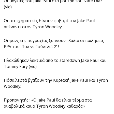
Οι μαγκιές του Jake Paul στα μούτρα του Nate Diaz
(vid)
Οι στοιχηματικές δίνουν φαβορί τον Jake Paul
απέναντι στον Tyron Woodley
Οι φανς της πυγμαχίας ξυπνούν : Χάλια οι πωλήσεις
PPV του ‘Πολ vs Γούντλεϊ 2’ !
Πλακώθηκαν λεκτικά από το staredown Jake Paul και
Tommy Fury (vid)
Πόσα λεφτά βγάζουν την Κυριακή Jake Paul και Tyron
Woodley;
Προπονητής : «Ο Jake Paul θα είναι τέρμα στα
αναβολικά και ο Tyron Woodley καθαρός!»