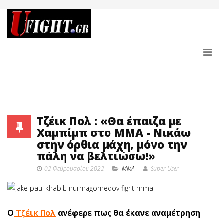
Τζέικ Πολ : «Θα έπαιζα με
Χαμπίμπ στο ΜΜΑ - Νικάω
στην όρθια μάχη, μόνο την
πάλη να βελτιώσω!»
02 Φεβρουαρίου 2022
MMA
Super User
Ο
Τζέικ Πολ
ανέφερε πως θα έκανε αναμέτρηση