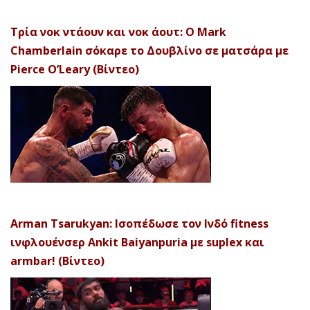
Τρία νοκ ντάουν και νοκ άουτ: Ο Mark
Chamberlain σόκαρε το Δουβλίνο σε ματσάρα με
Pierce O’Leary (Βίντεο)
Arman Tsarukyan: Ισοπέδωσε τον Ινδό fitness
ινφλουένσερ Ankit Baiyanpuria με suplex και
armbar! (Βίντεο)