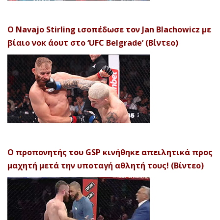
Ο Navajo Stirling ισοπέδωσε τον Jan Blachowicz με
βίαιο νοκ άουτ στο ‘UFC Belgrade’ (Βίντεο)
Ο προπονητής του GSP κινήθηκε απειλητικά προς
μαχητή μετά την υποταγή αθλητή τους! (Βίντεο)