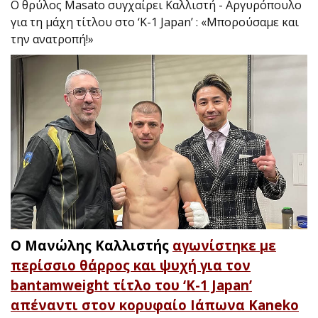
Ο θρύλος Masato συγχαίρει Καλλιστή - Αργυρόπουλο
για τη μάχη τίτλου στο ‘K-1 Japan’ : «Μπορούσαμε και
την ανατροπή!»
Ο Μανώλης Καλλιστής
αγωνίστηκε με
περίσσιο θάρρος και ψυχή για τον
bantamweight τίτλο του ‘Κ-1 Japan’
απέναντι στον κορυφαίο Ιάπωνα Kaneko