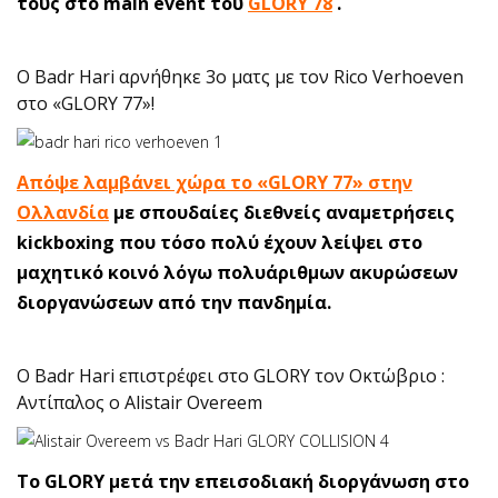
τους στο main event του
GLORY 78
.
O Badr Hari αρνήθηκε 3ο ματς με τον Rico Verhoeven
στο «GLORY 77»!
Απόψε λαμβάνει χώρα το «GLORY 77» στην
Ολλανδία
με σπουδαίες διεθνείς αναμετρήσεις
kickboxing που τόσο πολύ έχουν λείψει στο
μαχητικό κοινό λόγω πολυάριθμων ακυρώσεων
διοργανώσεων από την πανδημία.
O Badr Hari επιστρέφει στο GLORY τον Οκτώβριο :
Αντίπαλος ο Alistair Overeem
To GLORY μετά την επεισοδιακή διοργάνωση στο