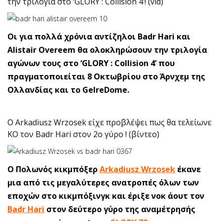
την τριλογία στο ‘GLORY : Collision 4’! (vid)
Οι για πολλά χρόνια αντίζηλοι Badr Hari και
Alistair Overeem θα ολοκληρώσουν την τριλογία
αγώνων τους στο ‘GLORY : Collision 4’ που
πραγματοποιείται 8 Οκτωβρίου στο Άρνχεμ της
Ολλανδίας και το GelreDome.
O Arkadiusz Wrzosek είχε προβλέψει πως θα τελείωνε
ΚΟ τον Badr Hari στον 2ο γύρο ! (βίντεο)
O Πολωνός κικμπόξερ
Arkadiusz Wrzosek
έκανε
μια από τις μεγαλύτερες ανατροπές όλων των
εποχών στο κικμπόξινγκ και έριξε νοκ άουτ τον
Badr Hari
στον δεύτερο γύρο της αναμέτρησής