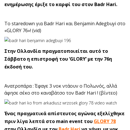
ενημέρωσης έριξε το καρφί του στον Badr Hari.
Tο staredown για Badr Hari και Benjamin Adegbuyi στο
«GLORY 76»! (vid)
Στην Ολλανδία πραγματοποιείται αυτό το
Σάββατο η επιστροφή του ‘GLORY’ με την 76η
έκδοσή του.
Ανατροπάρα : Έφαγε 3 νοκ ντάουν ο Πολωνός, αλλά
άφησε σέκο στο καναβάτσο τον Badr Hari ! (βίντεο)
Ένας πραγματικά απίστευτος αγώνας εξελίχθηκε
πριν λίγα λεπτά στο main event του
GLORY 78
στην Ολλανδία με τον
Badr Hari
να χάνει με νοκ