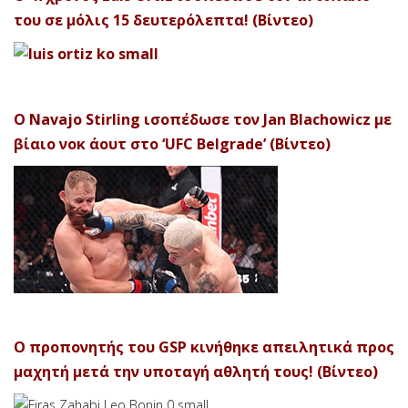
του σε μόλις 15 δευτερόλεπτα! (Βίντεο)
Ο Navajo Stirling ισοπέδωσε τον Jan Blachowicz με
βίαιο νοκ άουτ στο ‘UFC Belgrade’ (Βίντεο)
Ο προπονητής του GSP κινήθηκε απειλητικά προς
μαχητή μετά την υποταγή αθλητή τους! (Βίντεο)