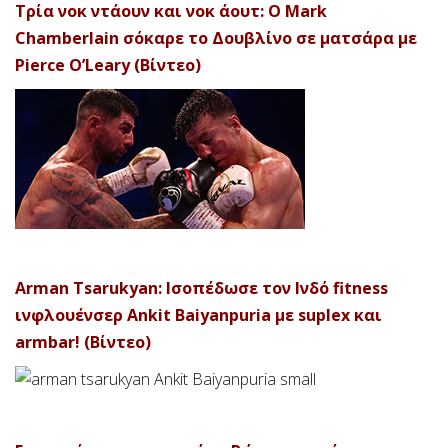
Τρία νοκ ντάουν και νοκ άουτ: Ο Mark
Chamberlain σόκαρε το Δουβλίνο σε ματσάρα με
Pierce O’Leary (Βίντεο)
Arman Tsarukyan: Ισοπέδωσε τον Ινδό fitness
ινφλουένσερ Ankit Baiyanpuria με suplex και
armbar! (Βίντεο)