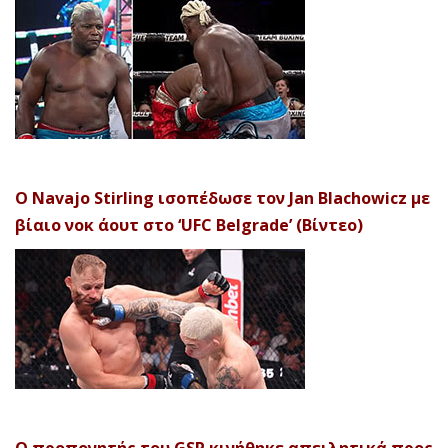
Ο Navajo Stirling ισοπέδωσε τον Jan Blachowicz με
βίαιο νοκ άουτ στο ‘UFC Belgrade’ (Βίντεο)
Ο προπονητής του GSP κινήθηκε απειλητικά προς