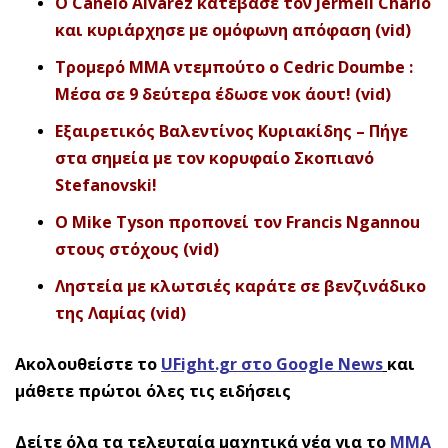
O Canelo Alvarez κατέβασε τον Jermell Charlo
και κυριάρχησε με ομόφωνη απόφαση (vid)
Τρομερό ΜΜΑ ντεμπούτο o Cedric Doumbe :
Μέσα σε 9 δεύτερα έδωσε νοκ άουτ! (vid)
Εξαιρετικός Βαλεντίνος Κυριακίδης – Πήγε
στα σημεία με τον κορυφαίο Σκοπιανό
Stefanovski!
O Mike Tyson προπονεί τον Francis Ngannou
στους στόχους (vid)
Ληστεία με κλωτσιές καράτε σε βενζινάδικο
της Λαμίας (vid)
Ακολουθείστε το
UFight.gr στο Google News
και
μάθετε πρώτοι όλες τις ειδήσεις
Δείτε όλα τα τελευταία μαχητικά νέα για το
ΜΜΑ