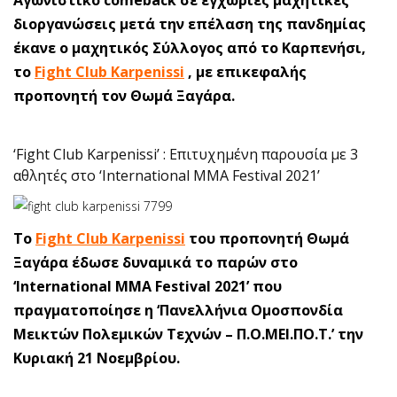
Αγωνιστικό comeback σε εγχώριες μαχητικές
διοργανώσεις μετά την επέλαση της πανδημίας
έκανε ο μαχητικός Σύλλογος από το Καρπενήσι,
το
Fight Club Karpenissi
, με επικεφαλής
προπονητή τον Θωμά Ξαγάρα.
‘Fight Club Karpenissi’ : Επιτυχημένη παρουσία με 3
αθλητές στο ‘International MMA Festival 2021’
Το
Fight Club Karpenissi
του προπονητή Θωμά
Ξαγάρα έδωσε δυναμικά το παρών στο
‘International MMA Festival 2021’ που
πραγματοποίησε η ‘Πανελλήνια Ομοσπονδία
Μεικτών Πολεμικών Τεχνών – Π.Ο.ΜΕΙ.ΠΟ.Τ.’ την
Κυριακή 21 Νοεμβρίου.