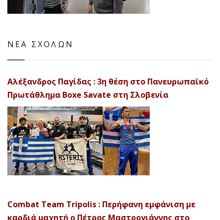
ΝΕΑ ΣΧΟΛΩΝ
Αλέξανδρος Παγίδας : 3η θέση στο Πανευρωπαϊκό
Πρωτάθλημα Boxe Savate στη Σλοβενία
Combat Team Tripolis : Περήφανη εμφάνιση με
καρδιά μαχητή ο Πέτρος Μαστρογιάννης στο