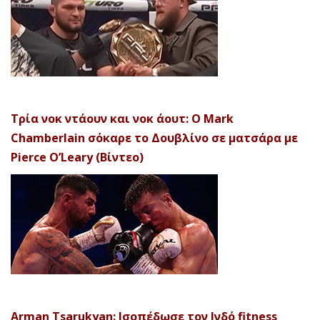
Τρία νοκ ντάουν και νοκ άουτ: Ο Mark
Chamberlain σόκαρε το Δουβλίνο σε ματσάρα με
Pierce O’Leary (Βίντεο)
Arman Tsarukyan: Ισοπέδωσε τον Ινδό fitness