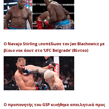
Ο Navajo Stirling ισοπέδωσε τον Jan Blachowicz με
βίαιο νοκ άουτ στο ‘UFC Belgrade’ (Βίντεο)
Ο προπονητής του GSP κινήθηκε απειλητικά προς