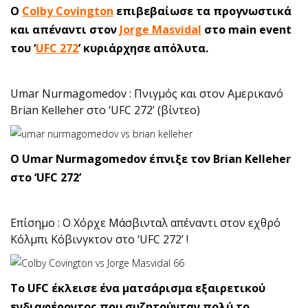
O
Colby Covington
επιβεβαίωσε τα προγνωστικά
και απέναντι στον
Jorge Masvidal
στο main event
του ‘
UFC 272
’ κυριάρχησε απόλυτα.
Umar Nurmagomedov : Πνιγμός και στον Αμερικανό
Brian Kelleher στο ‘UFC 272’ (βίντεο)
O Umar Nurmagomedov έπνιξε τον Brian Kelleher
στο ‘UFC 272’
Επίσημο : Ο Χόρχε Μάσβινταλ απέναντι στον εχθρό
Κόλμπι Κόβινγκτον στο ‘UFC 272’ !
Το UFC έκλεισε ένα ματσάρισμα εξαιρετικού
ενδιαφέροντος που συζητούνταν πολύ το