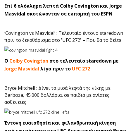
Επί 6 ολόκληρα λεπτά Colby Covington και Jorge
Masvidal σκοτώνονταν σε εκπομπή του ESPN
‘Covington vs Masvidal’ : Τελευταίο έντονο staredown
πριν το ξεκαθάρισμα στο 'UFC 272' – Που θα το δείτε
Ο
Colby Covington
στο τελευταίο staredown με
Jorge Masvidal
λίγο πριν το
UFC 272
Bryce Mitchell : Δίνει τα μισά λεφτά της νίκης με
Barboza, 45.000 δολλάρια, σε παιδιά με ανίατες
ασθένειες
Έντονη ευαισθησία και φιλανθρωπική κίνηση
από τον αήττητο στο UFC Αμερικανό μαχητή Bryce