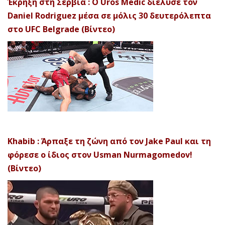
Έκρηξη στη Σερβία : Ο Uros Medic διέλυσε τον
Daniel Rodriguez μέσα σε μόλις 30 δευτερόλεπτα
στο UFC Belgrade (Βίντεο)
Khabib : Άρπαξε τη ζώνη από τον Jake Paul και τη
φόρεσε ο ίδιος στον Usman Nurmagomedov!
(Βίντεο)