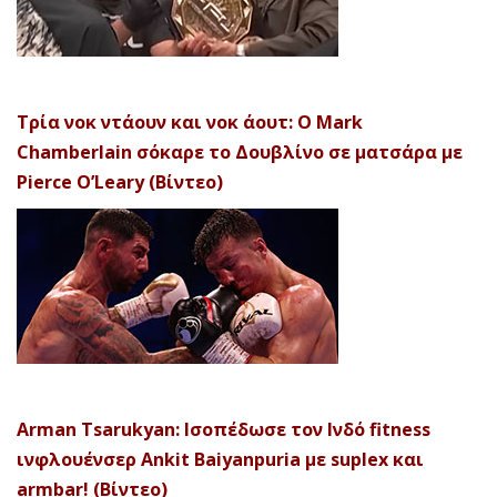
Τρία νοκ ντάουν και νοκ άουτ: Ο Mark
Chamberlain σόκαρε το Δουβλίνο σε ματσάρα με
Pierce O’Leary (Βίντεο)
Arman Tsarukyan: Ισοπέδωσε τον Ινδό fitness
ινφλουένσερ Ankit Baiyanpuria με suplex και
armbar! (Βίντεο)