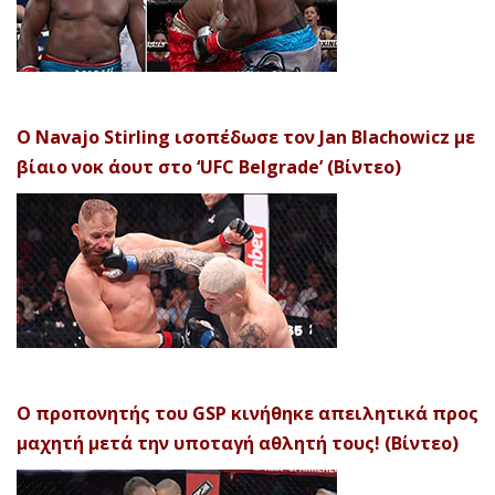
Ο Navajo Stirling ισοπέδωσε τον Jan Blachowicz με
βίαιο νοκ άουτ στο ‘UFC Belgrade’ (Βίντεο)
Ο προπονητής του GSP κινήθηκε απειλητικά προς
μαχητή μετά την υποταγή αθλητή τους! (Βίντεο)