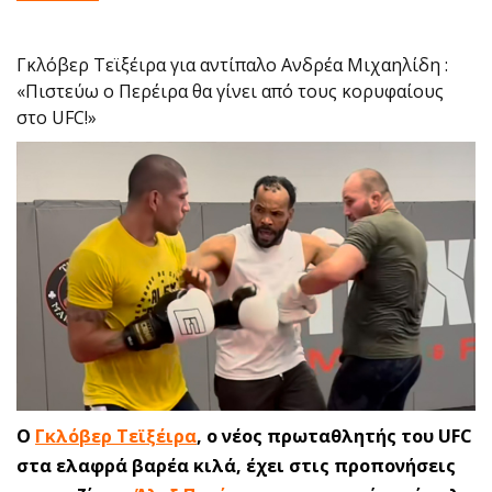
Γκλόβερ Τεϊξέιρα για αντίπαλο Ανδρέα Μιχαηλίδη :
«Πιστεύω ο Περέιρα θα γίνει από τους κορυφαίους
στο UFC!»
Ο
Γκλόβερ Τεϊξέιρα
, ο νέος πρωταθλητής του UFC
στα ελαφρά βαρέα κιλά, έχει στις προπονήσεις