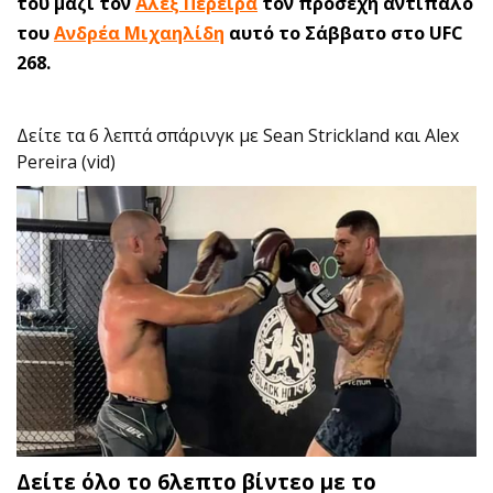
του μαζί τον
Άλεξ Περέιρα
τον προσεχή αντίπαλο
του
Ανδρέα Μιχαηλίδη
αυτό το Σάββατο στο UFC
268.
Δείτε τα 6 λεπτά σπάρινγκ με Sean Strickland και Alex
Pereira (vid)
Δείτε όλο το 6λεπτο βίντεο με το