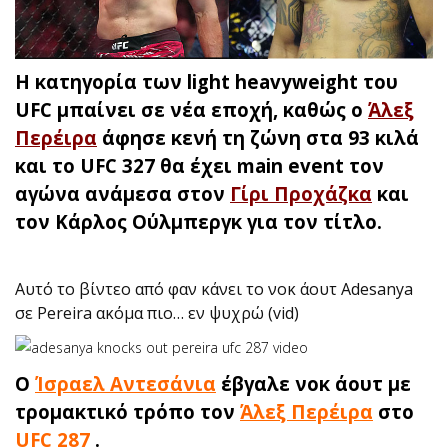
Η κατηγορία των light heavyweight του
UFC μπαίνει σε νέα εποχή, καθώς ο
Άλεξ
Περέιρα
άφησε κενή τη ζώνη στα 93 κιλά
και το UFC 327 θα έχει main event τον
αγώνα ανάμεσα στον
Γίρι Προχάζκα
και
τον Κάρλος Ούλμπεργκ για τον τίτλο.
Αυτό το βίντεο από φαν κάνει το νοκ άουτ Adesanya
σε Pereira ακόμα πιο… εν ψυχρώ (vid)
Ο
Ίσραελ Αντεσάνια
έβγαλε νοκ άουτ με
τρομακτικό τρόπο τον
Άλεξ Περέιρα
στο
UFC 287
.