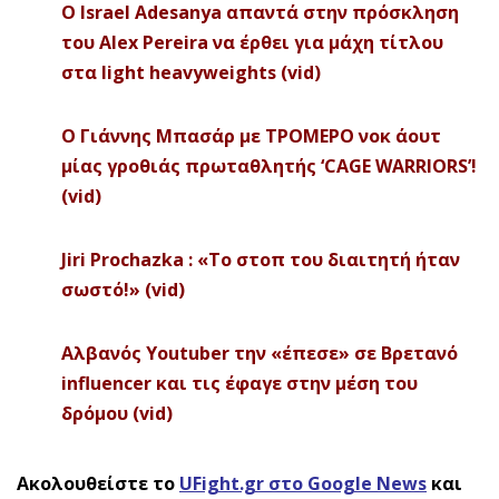
Ο Israel Adesanya απαντά στην πρόσκληση
του Alex Pereira να έρθει για μάχη τίτλου
στα light heavyweights (vid)
Ο Γιάννης Μπασάρ με ΤΡΟΜΕΡΟ νοκ άουτ
μίας γροθιάς πρωταθλητής ‘CAGE WARRIORS’!
(vid)
Jiri Prochazka : «Το στοπ του διαιτητή ήταν
σωστό!» (vid)
Αλβανός Youtuber την «έπεσε» σε Βρετανό
influencer και τις έφαγε στην μέση του
δρόμου (vid)
Ακολουθείστε το
UFight.gr στο Google News
και