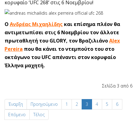
κορυφαίο ‘UFC 268’ στις 6 Νοεμβρίου!
Ο
Ανδρέας Μιχαηλίδης
και επίσημα πλέον θα
αντιμετωπίσει στις 6 Νοεμβρίου τον άλλοτε
πρωταθλητή του GLORY, τον Βραζιλιάνο
Alex
Pereira
που θα κάνει το ντεμπούτο του στο
οκτάγωνο του UFC απέναντι στον κορυφαίο
Έλληνα μαχητή.
Σελίδα 3 από 6
Έναρξη
Προηγούμενο
1
2
3
4
5
6
Επόμενο
Τέλος