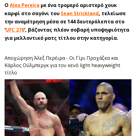
Ο
Alex Pereira
με ένα τρομερό αριστερό χουκ
καρφί στο σαγόνι του
Sean Strickland
, τελείωσε
την αναμέτρηση μέσα σε 144 δευτερόλεπτα στο
‘
UFC 276
’, βάζοντας πλέον σοβαρή υποψηφιότητα
για μελλοντικό ματς τίτλου στην κατηγορία.
Αποχώρηση Άλεξ Περέιρα - Οι Γίρι Προχάζκα και
Κάρλος Ούλμπεργκ για τον κενό light heavyweight
τίτλο