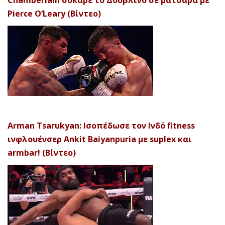
Chamberlain σόκαρε το Δουβλίνο σε ματσάρα με
Pierce O’Leary (Βίντεο)
Arman Tsarukyan: Ισοπέδωσε τον Ινδό fitness
ινφλουένσερ Ankit Baiyanpuria με suplex και
armbar! (Βίντεο)