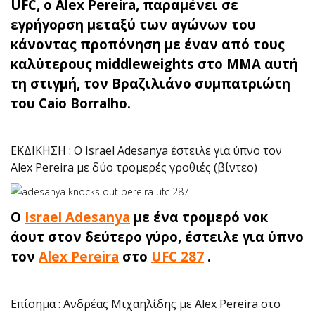
UFC, ο Alex Pereira, παραμένει σε
εγρήγορση μεταξύ των αγώνων του
κάνοντας προπόνηση με έναν από τους
καλύτερους middleweights στο ΜΜΑ αυτή
τη στιγμή, τον Βραζιλιάνο συμπατριώτη
του Caio Borralho.
ΕΚΔΙΚΗΣΗ : O Israel Adesanya έστειλε για ύπνο τον
Alex Pereira με δύο τρομερές γροθιές (βίντεο)
Ο
Israel Adesanya
με ένα τρομερό νοκ
άουτ στον δεύτερο γύρο, έστειλε για ύπνο
τον
Alex Pereira
στο
UFC 287
.
Επίσημα : Ανδρέας Μιχαηλίδης με Alex Pereira στο