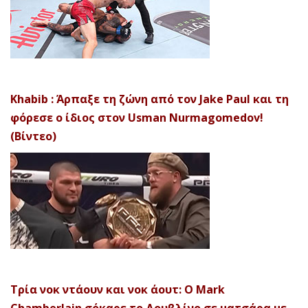
Khabib : Άρπαξε τη ζώνη από τον Jake Paul και τη
φόρεσε ο ίδιος στον Usman Nurmagomedov!
(Βίντεο)
Τρία νοκ ντάουν και νοκ άουτ: Ο Mark