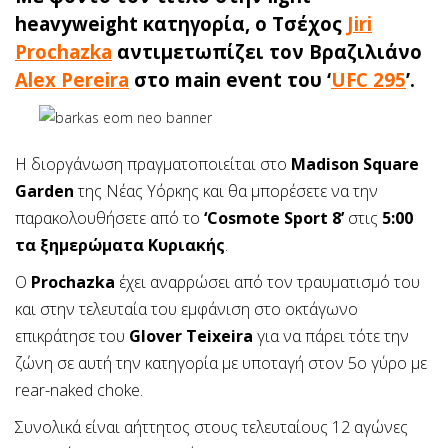
heavyweight κατηγορία, ο Τσέχος
Jiri
Prochazka
αντιμετωπίζει τον Βραζιλιάνο
Alex Pereira
στο main event του ‘
UFC 295
’.
Η διοργάνωση πραγματοποιείται στο
Madison Square
Garden
της Νέας Υόρκης και θα μπορέσετε να την
παρακολουθήσετε από το
‘Cosmote Sport 8’
στις
5:00
τα ξημερώματα Κυριακής
.
Ο
Prochazka
έχει αναρρώσει από τον τραυματισμό του
και στην τελευταία του εμφάνιση στο οκτάγωνο
επικράτησε του
Glover Teixeira
για να πάρει τότε την
ζώνη σε αυτή την κατηγορία με υποταγή στον 5ο γύρο με
rear-naked choke.
Συνολικά είναι αήττητος στους τελευταίους 12 αγώνες