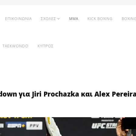
ΕΠΙΚΟΙΝΩΝΙΑ
ΣΧΟΛΕΣ
MMA
KICK BOXING
BOXIN
TAEKWONDO
ΚΥΠΡΟΣ
wn για Jiri Prochazka και Alex Pereira