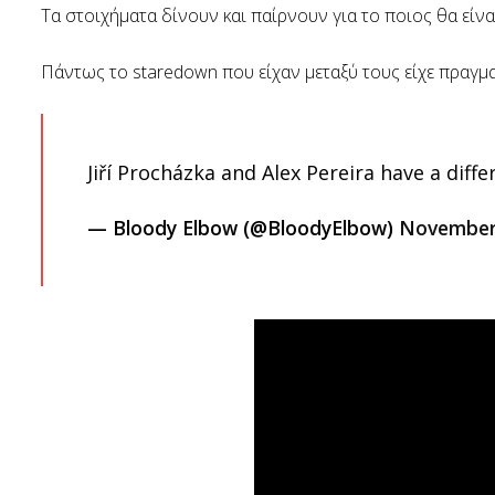
Τα στοιχήματα δίνουν και παίρνουν για το ποιος θα είν
Πάντως το staredown που είχαν μεταξύ τους είχε πραγματι
Jiří Procházka and Alex Pereira have a diff
— Bloody Elbow (@BloodyElbow)
November 