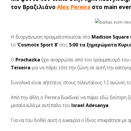
τον Βραζιλιάνο
Alex Pereira
στο main even
Η διοργάνωση πραγματοποιείται στο
Madison Square
το
‘Cosmote Sport 8’
στις
5:00 τα ξημερώματα Κυρι
Ο
Prochazka
έχει αναρρώσει από τον τραυματισμό του 
Teixeira
για να πάρει τότε την ζώνη σε αυτή την κατηγο
Συνολικά είναι αήττητος στους τελευταίους 12 αγώνες το
Από την άλλη ο Pereira διεκδικεί να πάρει εδώ δεύτερη
μεσαία κιλά με αντίπαλο τον
Israel Adesanya
.
Για να του δοθεί αυτή η ευκαιρία ο ίδιος επικράτησε μ