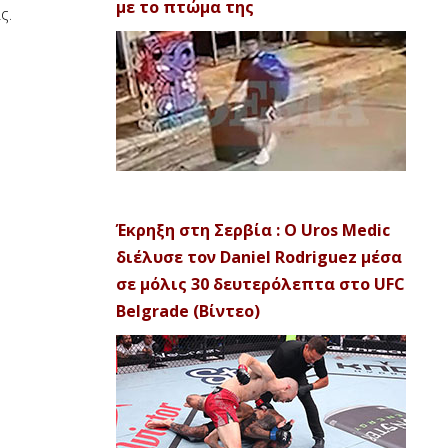
με το πτώμα της
ς.
Έκρηξη στη Σερβία : Ο Uros Medic
διέλυσε τον Daniel Rodriguez μέσα
σε μόλις 30 δευτερόλεπτα στο UFC
Belgrade (Βίντεο)