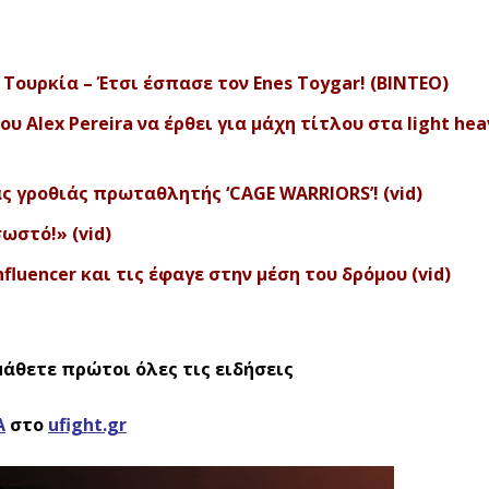
Τουρκία – Έτσι έσπασε τον Enes Toygar! (BINTEO)
υ Alex Pereira να έρθει για μάχη τίτλου στα light he
 γροθιάς πρωταθλητής ‘CAGE WARRIORS’! (vid)
σωστό!» (vid)
luencer και τις έφαγε στην μέση του δρόμου (vid)
μάθετε πρώτοι όλες τις ειδήσεις
Α
στο
ufight.gr