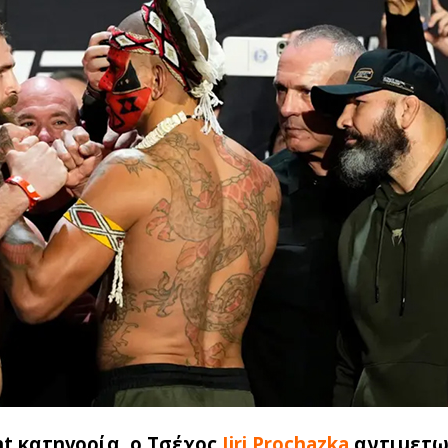
ht κατηγορία, ο Τσέχος
Jiri Prochazka
αντιμετω