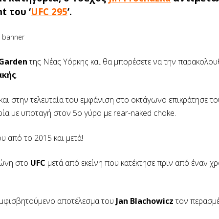
t του ‘
UFC 295
’.
 Garden
της Νέας Υόρκης και θα μπορέσετε να την παρακολου
ακής
.
και στην τελευταία του εμφάνιση στο οκτάγωνο επικράτησε τ
ρία με υποταγή στον 5ο γύρο με rear-naked choke.
υ από το 2015 και μετά!
 ζώνη στο
UFC
μετά από εκείνη που κατέκτησε πριν από έναν χ
ε αμφισβητούμενο αποτέλεσμα του
Jan Blachowicz
τον περασμέ