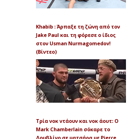
Khabib : Άρπαξε τη ζώνη από τον
Jake Paul και τη φόρεσε ο ίδιος
στον Usman Nurmagomedov!
(Βίντεο)
Τρία νοκ ντάουν και νοκ άουτ: Ο
Mark Chamberlain σόκαρε το
Δουβλίνο σε ματσάρα με Pierce