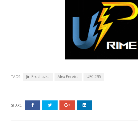
Jiri Prochazka
Alex Pereira
UFC 295
TAGS:
SHARE: