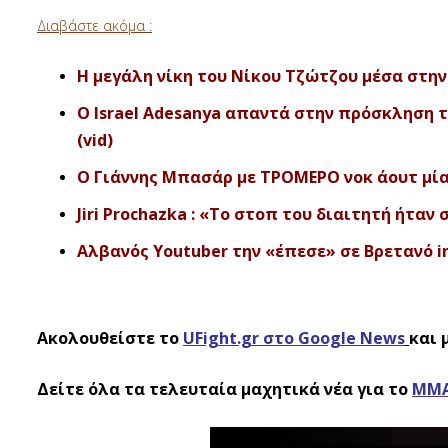
Διαβάστε ακόμα :
H μεγάλη νίκη του Νίκου Τζώτζου μέσα στην 
Ο Israel Adesanya απαντά στην πρόσκληση το
(vid)
Ο Γιάννης Μπασάρ με ΤΡΟΜΕΡΟ νοκ άουτ μίας
Jiri Prochazka : «Το στοπ του διαιτητή ήταν 
Αλβανός Youtuber την «έπεσε» σε Βρετανό inf
Ακολουθείστε το
UFight.gr στο Google News
και 
Δείτε όλα τα τελευταία μαχητικά νέα για το
ΜΜ