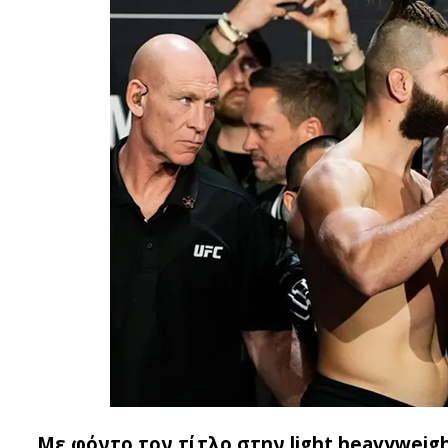
Με φόντο τον τίτλο στην light heavyweig