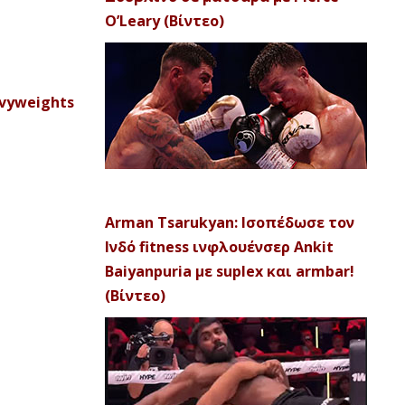
O’Leary (Βίντεο)
avyweights
Arman Tsarukyan: Ισοπέδωσε τον
Ινδό fitness ινφλουένσερ Ankit
Baiyanpuria με suplex και armbar!
(Βίντεο)