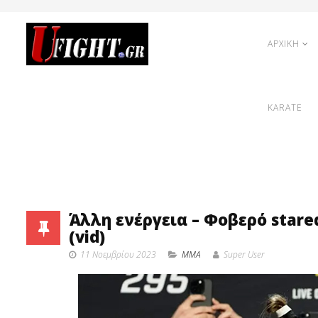
ΑΡΧΙΚΗ
KARATE
Άλλη ενέργεια – Φοβερό staredo
(vid)
11 Νοεμβρίου 2023
MMA
Super User