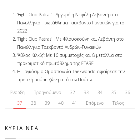
‘Fight Club Patras’ : Αργυρή η Νεφέλη Λεβαντή στο
Πανελλήνιο Πρωτάθλημα Ταεκβοντο Γυναικών για το
2022
‘Fight Club Patras’ : Με Φλουσκούνη και Λεβάντη στο
Πανελλήνιο Ταεκβοντό Ανδρών-Γυναικών
‘Άθλος Κιλκίς’: Με 16 συμμετοχές και 8 μετάλλια στο
προκριματικό πρωτάθλημα της ΕΤΑΒΕ
Η Παγκόσμια Ομοσπονδία Taekwondo αφαίρεσε την
τιμητική μαύρη ζώνη από τον Πούτιν
Έναρξη
Προηγούμενο
32
33
34
35
36
37
38
39
40
41
Επόμενο
Τέλος
ΚΥΡΙΑ ΝΕΑ