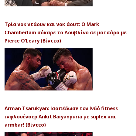
Τρία νοκ ντάουν και νοκ άουτ: Ο Mark
Chamberlain σόκαρε το Δουβλίνο σε ματσάρα με
Pierce O’Leary (Βίντεο)
Arman Tsarukyan: Ισοπέδωσε τον Ινδό fitness
ινφλουένσερ Ankit Baiyanpuria με suplex και
armbar! (Βίντεο)