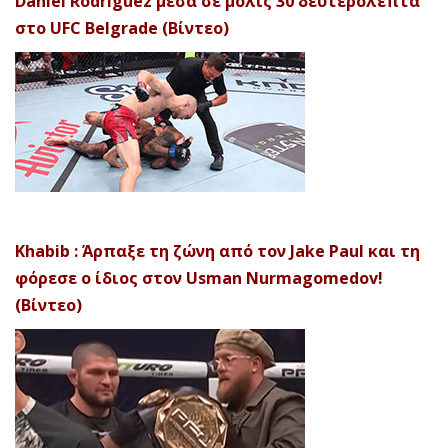
Daniel Rodriguez μέσα σε μόλις 30 δευτερόλεπτα
στο UFC Belgrade (Βίντεο)
Khabib : Άρπαξε τη ζώνη από τον Jake Paul και τη
φόρεσε ο ίδιος στον Usman Nurmagomedov!
(Βίντεο)