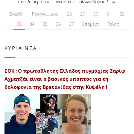
στην 2η μέρα του Παγκοσμίου Παίδων/Κορασίδων
Έναρξη
Προηγούμενο
28
29
30
31
32
33
34
35
36
37
Επόμενο
Τέλος
ΚΥΡΙΑ ΝΕΑ
ΣΟΚ : Ο πρωταθλητής Ελλάδος πυγμαχίας Σαρίφ
Αχματζάι είναι ο βασικός ύποπτος για τη
δολοφονία της Βρετανίδας στην Κυψέλη !