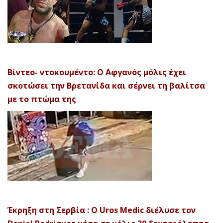
Βίντεο- ντοκουμέντο: Ο Αφγανός μόλις έχει
σκοτώσει την Βρετανίδα και σέρνει τη βαλίτσα
με το πτώμα της
Έκρηξη στη Σερβία : Ο Uros Medic διέλυσε τον