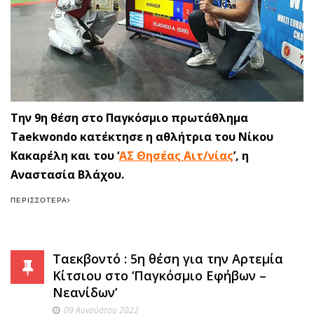
Την 9η θέση στο Παγκόσμιο πρωτάθλημα
Taekwondo κατέκτησε η αθλήτρια του Νίκου
Κακαρέλη και του ‘
ΑΣ Θησέας Αιτ/νίας
’, η
Αναστασία Βλάχου.
ΠΕΡΙΣΣΌΤΕΡΑ
Ταεκβοντό : 5η θέση για την Αρτεμία
Κίτσιου στο ‘Παγκόσμιο Εφήβων –
Νεανίδων’
09 Αυγούστου 2022