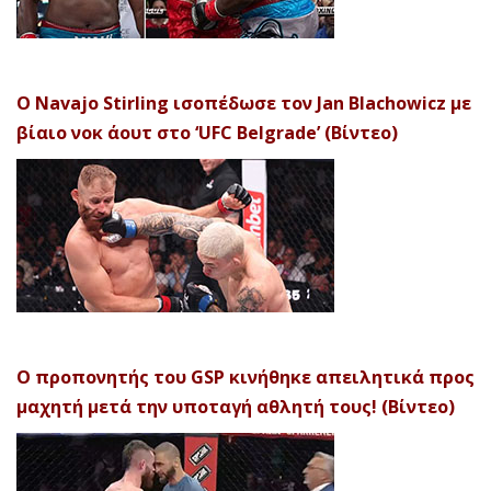
Ο Navajo Stirling ισοπέδωσε τον Jan Blachowicz με
βίαιο νοκ άουτ στο ‘UFC Belgrade’ (Βίντεο)
Ο προπονητής του GSP κινήθηκε απειλητικά προς
μαχητή μετά την υποταγή αθλητή τους! (Βίντεο)