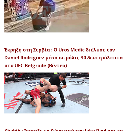
Έκρηξη στη Σερβία : Ο Uros Medic διέλυσε τον
Daniel Rodriguez μέσα σε μόλις 30 δευτερόλεπτα
στο UFC Belgrade (Βίντεο)
Khabib : Άρπαξε τη ζώνη από τον Jake Paul και τη