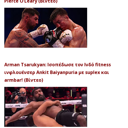
Pierce O’Leary (Βίντεο)
Arman Tsarukyan: Ισοπέδωσε τον Ινδό fitness
ινφλουένσερ Ankit Baiyanpuria με suplex και
armbar! (Βίντεο)