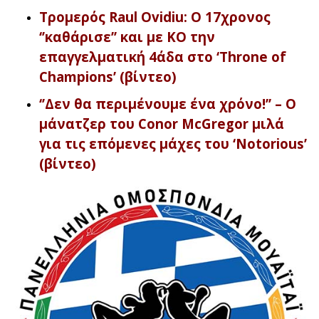
Τρομερός Raul Ovidiu: Ο 17χρονος
‘’καθάρισε’’ και με ΚΟ την
επαγγελματική 4άδα στο ‘Throne of
Champions’ (βίντεο)
‘’Δεν θα περιμένουμε ένα χρόνο!’’ – Ο
μάνατζερ του Conor McGregor μιλά
για τις επόμενες μάχες του ‘Notorious’
(βίντεο)