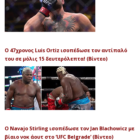
Ο 47χρονος Luis Ortiz ισοπέδωσε τον αντίπαλό
του σε μόλις 15 δευτερόλεπτα! (Βίντεο)
Ο Navajo Stirling ισοπέδωσε τον Jan Blachowicz με
βίαιο νοκ άουτ στο ‘UFC Belgrade’ (Βίντεο)