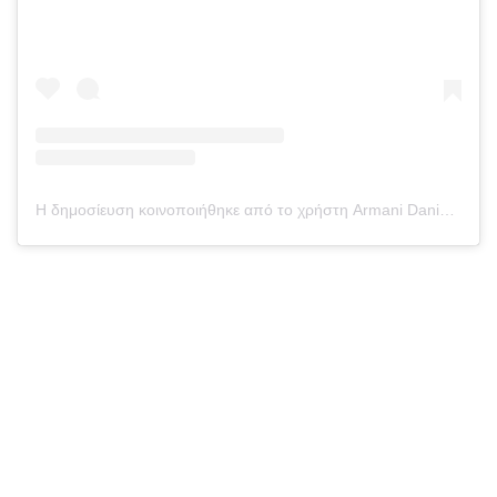
Η δημοσίευση κοινοποιήθηκε από το χρήστη Armani Danielyan (@armanidanielyan)