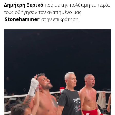
Δημήτρη Ξερικό
που με την πολύτιμη εμπειρία
τους οδήγησαν τον αγαπημένο μας
‘
Stonehammer
’ στην επικράτηση.