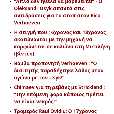
‘’Απλά δεν ήθελα να βαρεθείτε!’’ - O
Oleksandr Usyk απαντά στις
αντιδράσεις για το στοπ στον Rico
Verhoeven
Η στιγμή που 16χρονος και 18χρονος
σκοτώνονται με την μηχανή να
καρφώνεται σε κολώνα στη Μυτιλήνη
(βίντεο)
Βόμβα προπονητή Verhoeven : ‘’O
διαιτητής παραδέχτηκε λάθος στον
αγώνα με τον Usyk!’’
Chimaev για τη ρεβάνς με Strickland :
‘’Την επόμενη φορά κάποιος πρέπει
να είναι νεκρός!’’
Τρομερός Raul Ovidiu: Ο 17χρονος