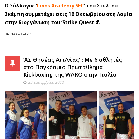
O Σύλλογος ‘
Lions Academy SFC
’
του Στέλιου
Σκέμπη συμμετέχει στις 16 Οκτωβρίου στη Λαμία
στην διοργάνωση του ‘Strike Quest 4’.
ΠΕΡΙΣΣΌΤΕΡΑ
‘ΑΣ Θησέας Αιτ/νίας’ : Με 6 αθλητές
στο Παγκόσμιο Πρωτάθλημα
Kickboxing της WAKO στην Ιταλία
29 Σεπτεμβρίου 2022