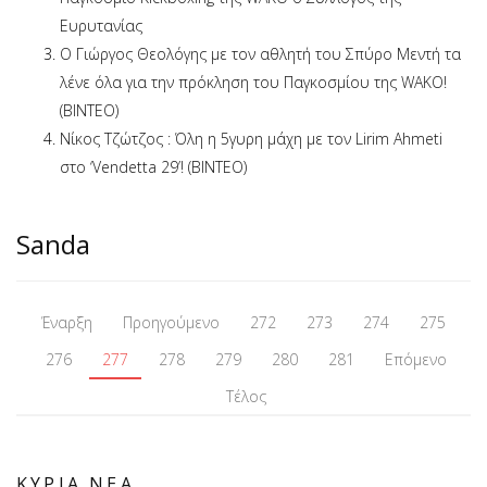
Ευρυτανίας
O Γιώργος Θεολόγης με τον αθλητή του Σπύρο Μεντή τα
λένε όλα για την πρόκληση του Παγκοσμίου της WAKO!
(BINTEO)
Νίκος Τζώτζος : Όλη η 5γυρη μάχη με τον Lirim Ahmeti
στο ‘Vendetta 29’! (BINTEO)
Sanda
Έναρξη
Προηγούμενο
272
273
274
275
276
277
278
279
280
281
Επόμενο
Τέλος
ΚΥΡΙΑ ΝΕΑ