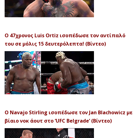
Ο 47χρονος Luis Ortiz ισοπέδωσε τον αντίπαλό
του σε μόλις 15 δευτερόλεπτα! (Βίντεο)
Ο Navajo Stirling ισοπέδωσε τον Jan Blachowicz με
βίαιο νοκ άουτ στο ‘UFC Belgrade’ (Βίντεο)