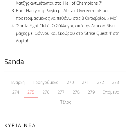
Χατζής αντιμέτωποι στο ‘Hall of Champions 7’
Badr Hari για τριλογία με Alistair Overeem : «Είμαι
προετοιμασμένος να πεθάνω στις 8 Οκτωβρίου!» (vid)
‘Gorilla Fight Club’ : Ο Σύλλογος από την Λεμεσό δίνει
μάχες με Ιωάννου και Σκούρου στο ‘Strike Quest 4’ στη
Λαμία!
Sanda
Έναρξη
Προηγούμενο
270
271
272
273
274
275
276
277
278
279
Επόμενο
Τέλος
ΚΥΡΙΑ ΝΕΑ