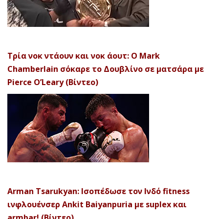
Τρία νοκ ντάουν και νοκ άουτ: Ο Mark
Chamberlain σόκαρε το Δουβλίνο σε ματσάρα με
Pierce O’Leary (Βίντεο)
Arman Tsarukyan: Ισοπέδωσε τον Ινδό fitness
ινφλουένσερ Ankit Baiyanpuria με suplex και
armbar! (Βίντεο)