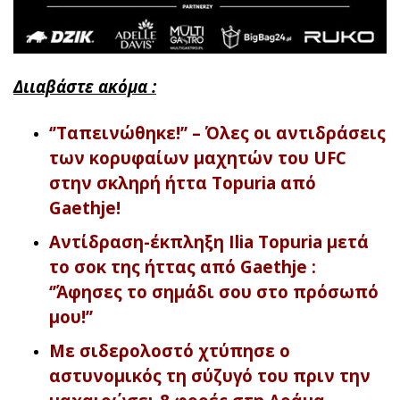
Διιαβάστε ακόμα :
‘’Ταπεινώθηκε!’’ – Όλες οι αντιδράσεις
των κορυφαίων μαχητών του UFC
στην σκληρή ήττα Topuria από
Gaethje!
Αντίδραση-έκπληξη Ilia Topuria μετά
το σοκ της ήττας από Gaethje :
‘’Άφησες το σημάδι σου στο πρόσωπό
μου!’’
Με σιδερολοστό χτύπησε ο
αστυνομικός τη σύζυγό του πριν την