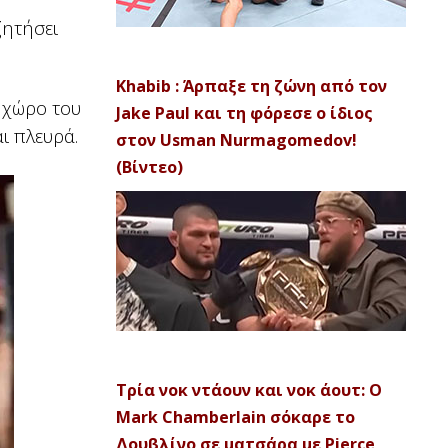
ζητήσει
Khabib : Άρπαξε τη ζώνη από τον
ν χώρο του
Jake Paul και τη φόρεσε ο ίδιος
ι πλευρά.
στον Usman Nurmagomedov!
(Βίντεο)
Τρία νοκ ντάουν και νοκ άουτ: Ο
Mark Chamberlain σόκαρε το
Δουβλίνο σε ματσάρα με Pierce