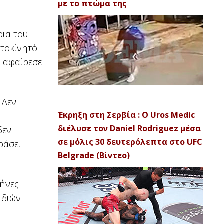
με το πτώμα της
ρια του
υτοκίνητό
, αφαίρεσε
 Δεν
Έκρηξη στη Σερβία : Ο Uros Medic
διέλυσε τον Daniel Rodriguez μέσα
δεν
σε μόλις 30 δευτερόλεπτα στο UFC
ράσει
Belgrade (Βίντεο)
μήνες
ιδιών