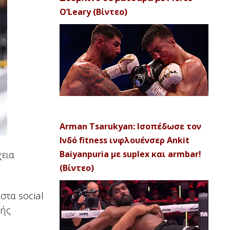
O’Leary (Βίντεο)
Arman Tsarukyan: Ισοπέδωσε τον
Ινδό fitness ινφλουένσερ Ankit
χεια
Baiyanpuria με suplex και armbar!
(Βίντεο)
στα social
κής