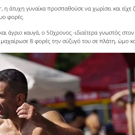
, η άτυχη γυναίκα προσπαθούσε να χωρίσει και είχε 
υο φορές.
και άγριο καυγά, ο 50χρονος -ιδιαίτερα γνωστός στο
 μαχαίρωσε 8 φορές την σύζυγό του σε πλάτη, ώμο κα