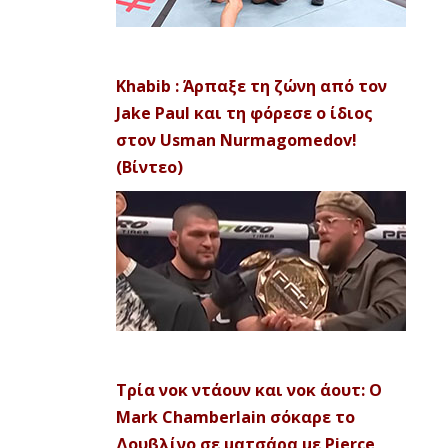
Khabib : Άρπαξε τη ζώνη από τον
Jake Paul και τη φόρεσε ο ίδιος
στον Usman Nurmagomedov!
(Βίντεο)
Τρία νοκ ντάουν και νοκ άουτ: Ο
Mark Chamberlain σόκαρε το
Δουβλίνο σε ματσάρα με Pierce