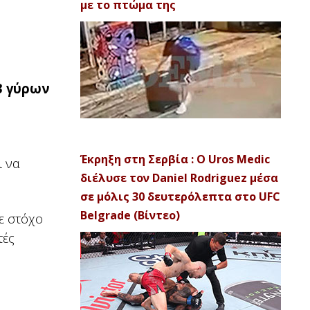
με το πτώμα της
 3 γύρων
Έκρηξη στη Σερβία : Ο Uros Medic
ι να
διέλυσε τον Daniel Rodriguez μέσα
σε μόλις 30 δευτερόλεπτα στο UFC
Belgrade (Βίντεο)
ε στόχο
τές