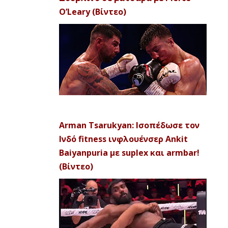
O’Leary (Βίντεο)
Arman Tsarukyan: Ισοπέδωσε τον
Ινδό fitness ινφλουένσερ Ankit
Baiyanpuria με suplex και armbar!
(Βίντεο)