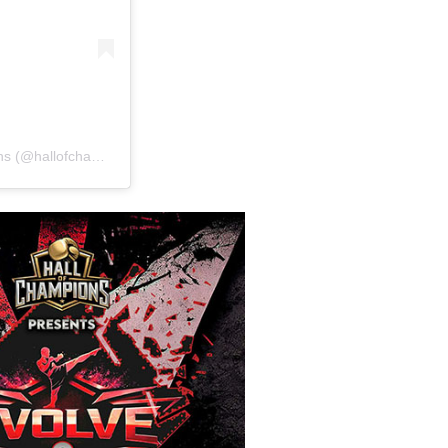
Η δημοσίευση κοινοποιήθηκε από το χρήστη Hall Of Champions (@hallofchampionsofficial)