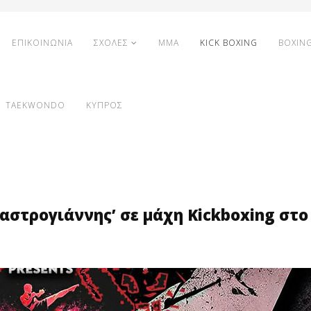
ΕΠΙΚΟΙΝΩΝΙΑ
ΣΧΟΛΕΣ
MMA
KICK BOXING
BOXIN
TAEKWONDO
ΚΥΠΡΟΣ
αστρογιάννης’ σε μάχη Kickboxing στο