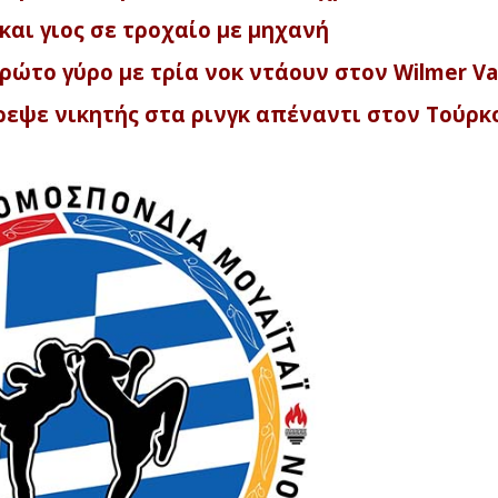
αι γιος σε τροχαίο με μηχανή
ρώτο γύρο με τρία νοκ ντάουν στον Wilmer V
ρεψε νικητής στα ρινγκ απέναντι στον Τούρκο