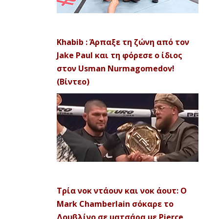
Khabib : Άρπαξε τη ζώνη από τον
Jake Paul και τη φόρεσε ο ίδιος
στον Usman Nurmagomedov!
(Βίντεο)
Τρία νοκ ντάουν και νοκ άουτ: Ο
Mark Chamberlain σόκαρε το
Δουβλίνο σε ματσάρα με Pierce