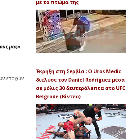
με το πτώμα της
ους μας»
.
.
Έκρηξη στη Σερβία : Ο Uros Medic
των εποχών
διέλυσε τον Daniel Rodriguez μέσα
σε μόλις 30 δευτερόλεπτα στο UFC
Belgrade (Βίντεο)