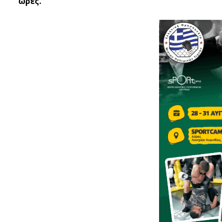
ώρες.