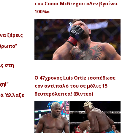
του Conor McGregor: «Δεν βγαίνει
100%»
να ξέρεις
θρωπο’’
ις στη
Ο 47χρονος Luis Ortiz ισοπέδωσε
η!’’
τον αντίπαλό του σε μόλις 15
δευτερόλεπτα! (Βίντεο)
κά ‘άλλαξε