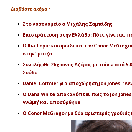
Διαβάστε ακόμα :
Στο νοσοκομείο ο Μιχάλης Ζαμπίδης
Επιστράτευση στην Ελλάδα: Πότε γίνεται, πο
Ο Ilia Topuria κοροϊδεύει τον Conor McGrego
στην Ίμπιζα
Συνελήφθη 26χρονος Αζέρος με πάνω από 5.
Σούδα
Daniel Cormier για αποχώρηση Jon Jones: ‘’Δε
Ο Dana White αποκαλύπτει πως το Jon Jones v
γνώμη’ και αποσύρθηκε
Ο Conor McGregor με δύο αριστερές γροθιές 