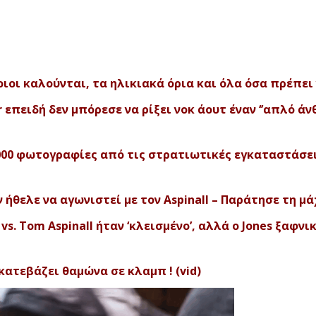
ιοι καλούνται, τα ηλικιακά όρια και όλα όσα πρέπει 
r επειδή δεν μπόρεσε να ρίξει νοκ άουτ έναν ‘’απλό άν
000 φωτογραφίες από τις στρατιωτικές εγκαταστάσε
ν ήθελε να αγωνιστεί με τον Aspinall – Παράτησε τη μάχ
s. Tom Aspinall ήταν ‘κλεισμένο’, αλλά ο Jones ξαφνι
κατεβάζει θαμώνα σε κλαμπ ! (vid)