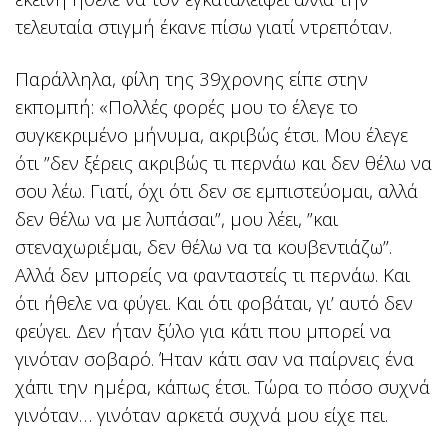
τελευταία στιγμή έκανε πίσω γιατί ντρεπόταν.
Παράλληλα, φίλη της 39χρονης είπε στην
εκπομπή: «Πολλές φορές μου το έλεγε το
συγκεκριμένο μήνυμα, ακριβώς έτσι. Μου έλεγε
ότι ”δεν ξέρεις ακριβώς τι περνάω και δεν θέλω να
σου λέω. Γιατί, όχι ότι δεν σε εμπιστεύομαι, αλλά
δεν θέλω να με λυπάσαι”, μου λέει, ”και
στεναχωριέμαι, δεν θέλω να τα κουβεντιάζω”.
Αλλά δεν μπορείς να φανταστείς τι περνάω. Και
ότι ήθελε να φύγει. Και ότι φοβάται, γι’ αυτό δεν
φεύγει. Δεν ήταν ξύλο για κάτι που μπορεί να
γινόταν σοβαρό. Ήταν κάτι σαν να παίρνεις ένα
χάπι την ημέρα, κάπως έτσι. Τώρα το πόσο συχνά
γινόταν… γινόταν αρκετά συχνά μου είχε πει.