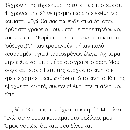
39χρονη της είχε εκμυστηρευτεί πως πίστευε ότι
41χρονος της έδινε ηρεμιστικά ώστε εκείνη να
κοιμάται. «Εγώ θα σας πω ενδεικτικά ότι όταν
ήρθε στο γραφείο μου, μετά με πήρε τηλέφωνο,
και μου είπε: ‘’Κυρία (…) με περίμενε από κάτω ο
(σύζυγος)’’. Ήταν τρομαγμένη, ήταν πολύ
κουρασμένη, γιατί ταυτοχρόνως έλεγε: ‘’Αχ τώρα
μην έρθει και μπει μέσα στο γραφείο σας’’. Μου
έλεγε και τέτοια. Γιατί της έψαχνε, το κινητό κι
εμείς είχαμε επικοινωνήσει από το κινητό. Και της
έψαχνε το κινητό, συνέχεια! Ακούστε, τι άλλο μου
είπε.
Της λέω: ‘’Και πώς το ψάχνει το κινητό;’’. Μου λέει:
‘’Εγώ, στην ουσία κοιμάμαι στο μαξιλάρι μου.
Όμως νομίζω, ότι κάτι μου δίνει, και