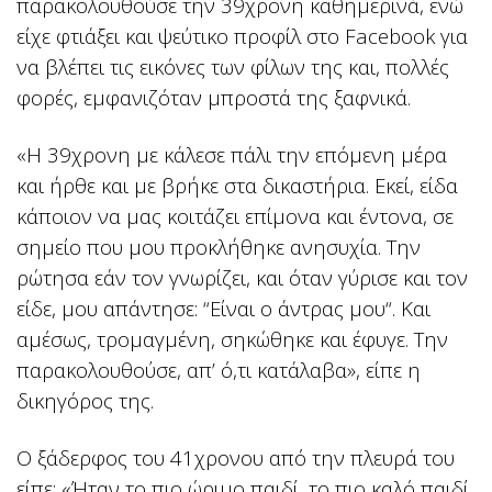
παρακολουθούσε την 39χρονη καθημερινά, ενώ
είχε φτιάξει και ψεύτικο προφίλ στο Facebook για
να βλέπει τις εικόνες των φίλων της και, πολλές
φορές, εμφανιζόταν μπροστά της ξαφνικά.
«Η 39χρονη με κάλεσε πάλι την επόμενη μέρα
και ήρθε και με βρήκε στα δικαστήρια. Εκεί, είδα
κάποιον να μας κοιτάζει επίμονα και έντονα, σε
σημείο που μου προκλήθηκε ανησυχία. Την
ρώτησα εάν τον γνωρίζει, και όταν γύρισε και τον
είδε, μου απάντησε: “Είναι ο άντρας μου“. Και
αμέσως, τρομαγμένη, σηκώθηκε και έφυγε. Την
παρακολουθούσε, απ’ ό,τι κατάλαβα», είπε η
δικηγόρος της.
Ο ξάδερφος του 41χρονου από την πλευρά του
είπε: «Ήταν το πιο ώριμο παιδί, το πιο καλό παιδί,