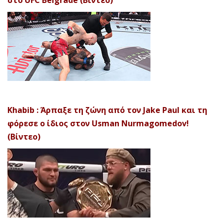
στο UFC Belgrade (Βίντεο)
Khabib : Άρπαξε τη ζώνη από τον Jake Paul και τη
φόρεσε ο ίδιος στον Usman Nurmagomedov!
(Βίντεο)