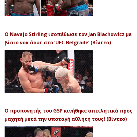
Ο Navajo Stirling ισοπέδωσε τον Jan Blachowicz με
βίαιο νοκ άουτ στο ‘UFC Belgrade’ (Βίντεο)
Ο προπονητής του GSP κινήθηκε απειλητικά προς
μαχητή μετά την υποταγή αθλητή τους! (Βίντεο)