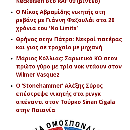
Keckeisen στο RAF 09 (βίντεο)
Ο Νίκος Αβραμίδης νικητής στη
ρεβάνς με Γιάννη Φεζουλάι στα 20
χρόνια του ‘No Limits’
Θρήνος στην Πάτρα: Νεκροί πατέρας
και γιος σε τροχαίο με μηχανή
Μάριος Κόλλιας: Σαρωτικό KO στον
πρώτο γύρο με τρία νοκ ντάουν στον
Wilmer Vasquez
O ‘Stonehammer’ Αλέξης Σύρος
επέστρεψε νικητής στα ρινγκ
απέναντι στον Τούρκο Sinan Cigala
στην Παιανία