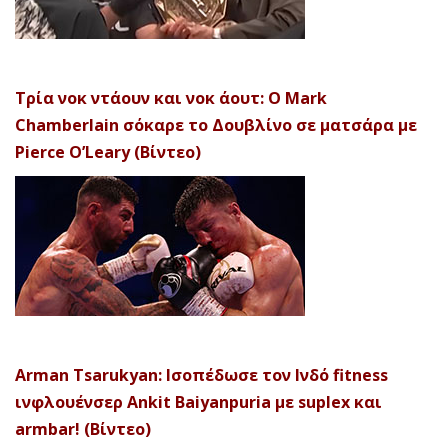
Τρία νοκ ντάουν και νοκ άουτ: Ο Mark
Chamberlain σόκαρε το Δουβλίνο σε ματσάρα με
Pierce O’Leary (Βίντεο)
Arman Tsarukyan: Ισοπέδωσε τον Ινδό fitness
ινφλουένσερ Ankit Baiyanpuria με suplex και
armbar! (Βίντεο)