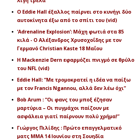
λίγη τρέλα’’
O Eddie Hall έξαλλος παίρνει στο κυνήγι δύο
αυτοκίνητα έξω από το σπίτι του (vid)
‘Adrenaline Explosion’: Μάχη φωτιά στα 85
κιλά - Ο Αλέξανδρος Χρυσοχοΐδης με τον
Γερμανό Christian Kaste 18 Μαΐου
H Mackenzie Dern εφαρμόζει πνιγμό σε θρύλο
του NFL (vid)
Eddie Hall: “Με τρομοκρατεί η ιδέα να παίξω
με τον Francis Ngannou, αλλά δεν λέω όχι”
Bob Arum : “Οι φανς του μποξ έζησαν
μαρτύρια – Οι πυγμάχοι παίζουν με
ασφάλεια γιατί παίρνουν πολύ χρήμα!”
Γιώργος Πιλίδης : Πρώτο επαγγελματικό
ματς ΜΜΑ 14 Ιουνίου στη Σουηδία