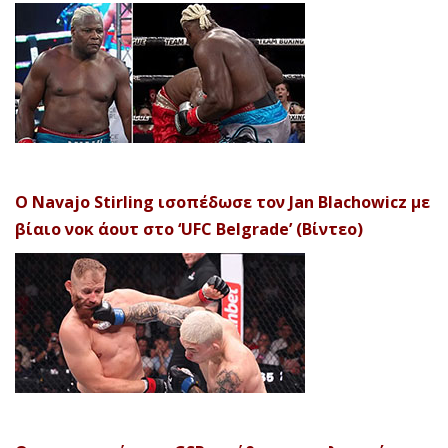
Ο Navajo Stirling ισοπέδωσε τον Jan Blachowicz με
βίαιο νοκ άουτ στο ‘UFC Belgrade’ (Βίντεο)