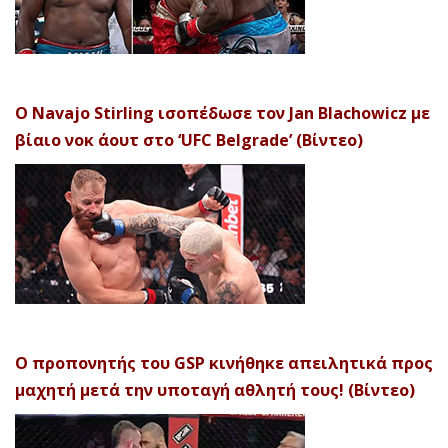
Ο Navajo Stirling ισοπέδωσε τον Jan Blachowicz με
βίαιο νοκ άουτ στο ‘UFC Belgrade’ (Βίντεο)
Ο προπονητής του GSP κινήθηκε απειλητικά προς
μαχητή μετά την υποταγή αθλητή τους! (Βίντεο)