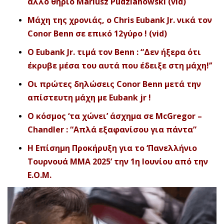
άλλο θηρίο Mariusz Pudzianowski (vid)
Μάχη της χρονιάς, o Chris Eubank Jr. νικά τον
Conor Benn σε επικό 12γύρο ! (vid)
O Eubank Jr. τιμά τον Benn : “Δεν ήξερα ότι
έκρυβε μέσα του αυτά που έδειξε στη μάχη!’’
Οι πρώτες δηλώσεις Conor Benn μετά την
απίστευτη μάχη με Eubank jr !
Ο κόσμος ‘τα χώνει’ άσχημα σε McGregor –
Chandler : “Απλά εξαφανίσου για πάντα”
H Επίσημη Προκήρυξη για το ‘Πανελλήνιο
Τουρνουά ΜΜΑ 2025’ την 1η Ιουνίου από την
Ε.Ο.Μ.