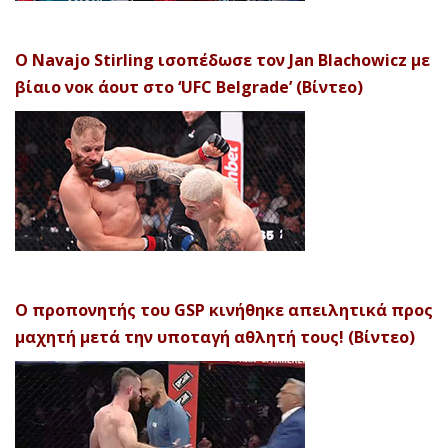
Ο Navajo Stirling ισοπέδωσε τον Jan Blachowicz με
βίαιο νοκ άουτ στο ‘UFC Belgrade’ (Βίντεο)
Ο προπονητής του GSP κινήθηκε απειλητικά προς
μαχητή μετά την υποταγή αθλητή τους! (Βίντεο)