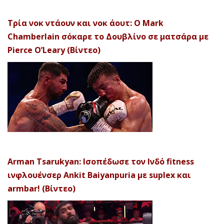
Τρία νοκ ντάουν και νοκ άουτ: Ο Mark
Chamberlain σόκαρε το Δουβλίνο σε ματσάρα με
Pierce O’Leary (Βίντεο)
Arman Tsarukyan: Ισοπέδωσε τον Ινδό fitness
ινφλουένσερ Ankit Baiyanpuria με suplex και
armbar! (Βίντεο)