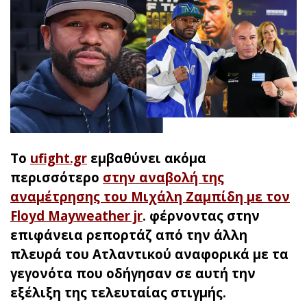
Το
ufight.gr
εμβαθύνει ακόμα
περισσότερο
στην αναβολή της
αναμέτρησης του Μιχάλη Ζαμπίδη με τον
Floyd Mayweather jr
. φέρνοντας στην
επιφάνεια ρεπορτάζ από την άλλη
πλευρά του Ατλαντικού αναφορικά με τα
γεγονότα που οδήγησαν σε αυτή την
εξέλιξη της τελευταίας στιγμής.