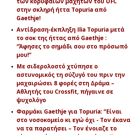
των κορυφαίων μαχητών του UFC
στην σκληρή ήττα Topuria από
Gaethje!
Αντίδραση-έκπληξη Ilia Topuria μετά
το σοκ της ήττας από Gaethje :
‘’Άφησες το σημάδι σου στο πρόσωπό
μου!’’
Με σιδερολοστό χτύπησε ο
αστυνομικός τη σύζυγό του πριν την
μαχαιρώσει 8 φορές στη Δράμα –
Αθλητής του Crossfit, πήγαινε σε
ψυχολόγο
Φαρμάκι Gaethje για Topuria: ‘’Είναι
στο νοσοκομείο κι εγώ όχι - Τον έκανα
να τα παρατήσει – Τον ένοιαζε το