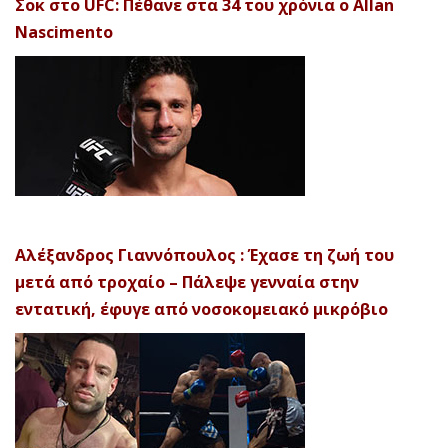
Σοκ στο UFC: Πέθανε στα 34 του χρόνια ο Allan
Nascimento
Αλέξανδρος Γιαννόπουλος : Έχασε τη ζωή του
μετά από τροχαίο – Πάλεψε γενναία στην
εντατική, έφυγε από νοσοκομειακό μικρόβιο