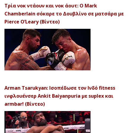
Τρία νοκ ντάουν και νοκ άουτ: Ο Mark
Chamberlain σόκαρε το Δουβλίνο σε ματσάρα με
Pierce O’Leary (Βίντεο)
Arman Tsarukyan: Ισοπέδωσε τον Ινδό fitness
ινφλουένσερ Ankit Baiyanpuria με suplex και
armbar! (Βίντεο)