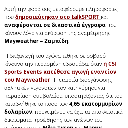
Αυτή την φορά σας μεταφέρουμε πληροφορίες
που
δημοσιεύτηκαν στο talkSPORT
και
αναφέρονται σε δικαστικά έγγραφα
που
κάνουν λόγο για ακύρωση της αναμέτρησης
Mayweather – Ζαμπίδη
.
Η διεξαγωγή του αγώνα τέθηκε σε σοβαρό
κίνδυνο την περασμένη εβδομάδα, όταν
η CSI
Sports Events κατέθεσε αγωγή εναντίον
του Mayweather
.
Η εταιρεία διοργάνωσης
αθλητικών γεγονότων τον κατηγόρησε για
παραβίαση συμβολαίου, υποστηρίζοντας ότι του
καταβλήθηκε το ποσό των
4,65 εκατομμυρίων
δολαρίων
, προκειμένου να έχει τα αποκλειστικά
δικαιώματα προώθησης των αγώνων του
απέναντι στους
Mike Tyson
και
Manny