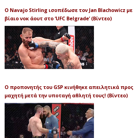
Ο Navajo Stirling ισοπέδωσε τον Jan Blachowicz με
βίαιο νοκ άουτ στο ‘UFC Belgrade’ (Βίντεο)
Ο προπονητής του GSP κινήθηκε απειλητικά προς
μαχητή μετά την υποταγή αθλητή τους! (Βίντεο)